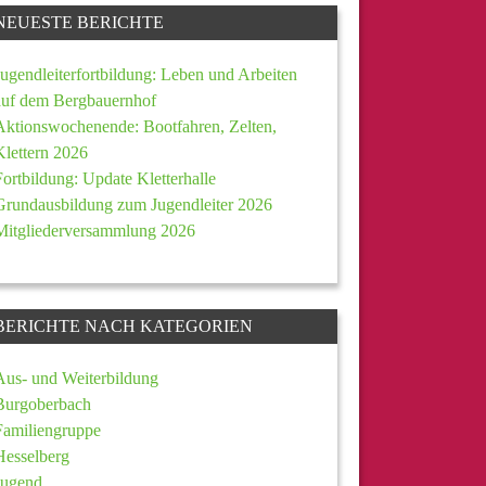
NEUESTE BERICHTE
Jugendleiterfortbildung: Leben und Arbeiten
auf dem Bergbauernhof
Aktionswochenende: Bootfahren, Zelten,
Klettern 2026
Fortbildung: Update Kletterhalle
Grundausbildung zum Jugendleiter 2026
Mitgliederversammlung 2026
BERICHTE NACH KATEGORIEN
Aus- und Weiterbildung
Burgoberbach
Familiengruppe
Hesselberg
Jugend