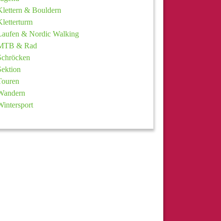
Klettern & Bouldern
Kletterturm
Laufen & Nordic Walking
MTB & Rad
Schröcken
Sektion
Touren
Wandern
Wintersport