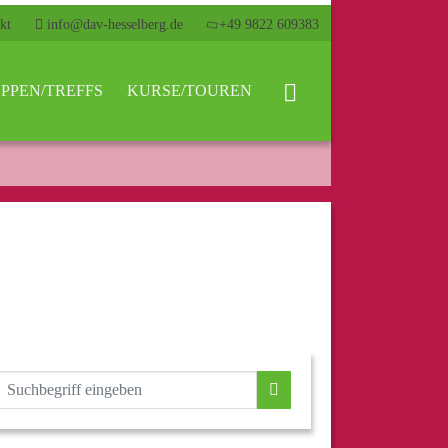
kt
info@dav-hesselberg.de
+49 9822 609383
PPEN/TREFFS
KURSE/TOUREN