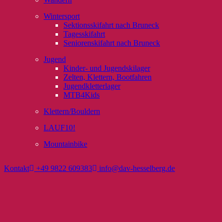
Wintersport
Sektionsskifahrt nach Bruneck
Tagesskifahrt
Seniorenskifahrt nach Bruneck
Jugend
Kinder- und Jugendskilager
Zelten, Klettern, Bootfahren
Jugendkletterlager
MTB4Kids
Klettern/Bouldern
LAUF10!
Mountainbike
Kontakt
+49 9822 609383
info@dav-hesselberg.de