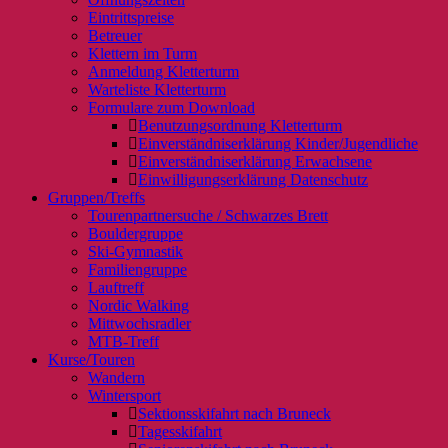
Eintrittspreise
Betreuer
Klettern im Turm
Anmeldung Kletterturm
Warteliste Kletterturm
Formulare zum Download
Benutzungsordnung Kletterturm
Einverständniserklärung Kinder/Jugendliche
Einverständniserklärung Erwachsene
Einwilligungserklärung Datenschutz
Gruppen/Treffs
Tourenpartnersuche / Schwarzes Brett
Bouldergruppe
Ski-Gymnastik
Familiengruppe
Lauftreff
Nordic Walking
Mittwochsradler
MTB-Treff
Kurse/Touren
Wandern
Wintersport
Sektionsskifahrt nach Bruneck
Tagesskifahrt