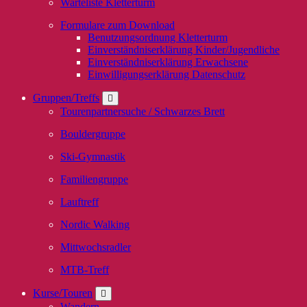
Warteliste Kletterturm
Formulare zum Download
Benutzungsordnung Kletterturm
Einverständniserklärung Kinder/Jugendliche
Einverständniserklärung Erwachsene
Einwilligungserklärung Datenschutz
Gruppen/Treffs
Tourenpartnersuche / Schwarzes Brett
Bouldergruppe
Ski-Gymnastik
Familiengruppe
Lauftreff
Nordic Walking
Mittwochsradler
MTB-Treff
Kurse/Touren
Wandern