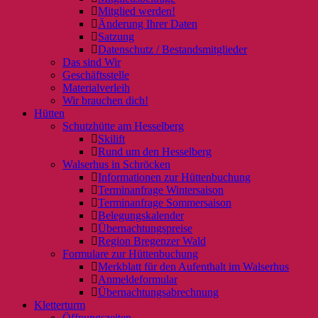
Mitglied werden!
Änderung Ihrer Daten
Satzung
Datenschutz / Bestandsmitglieder
Das sind Wir
Geschäftsstelle
Materialverleih
Wir brauchen dich!
Hütten
Schutzhütte am Hesselberg
Skilift
Rund um den Hesselberg
Walserhus in Schröcken
Informationen zur Hüttenbuchung
Terminanfrage Wintersaison
Terminanfrage Sommersaison
Belegungskalender
Übernachtungspreise
Region Bregenzer Wald
Formulare zur Hüttenbuchung
Merkblatt für den Aufenthalt im Walserhus
Anmeldeformular
Übernachtungsabrechnung
Kletterturm
Öffnungszeiten