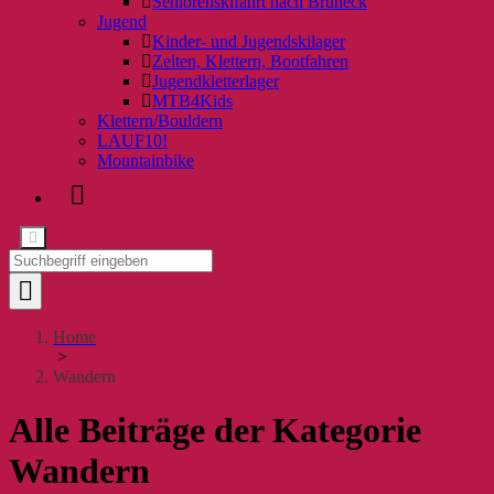
Seniorenskifahrt nach Bruneck
Jugend
Kinder- und Jugendskilager
Zelten, Klettern, Bootfahren
Jugendkletterlager
MTB4Kids
Klettern/Bouldern
LAUF10!
Mountainbike
Home
>
Wandern
Alle Beiträge der Kategorie
Wandern