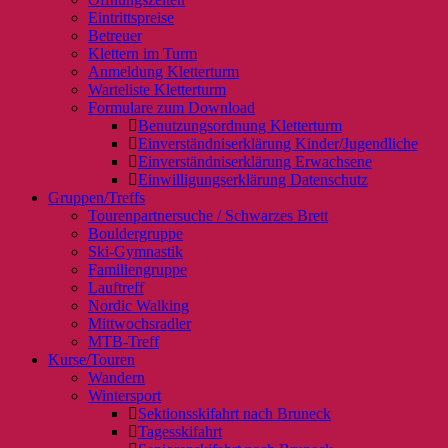
Eintrittspreise
Betreuer
Klettern im Turm
Anmeldung Kletterturm
Warteliste Kletterturm
Formulare zum Download
Benutzungsordnung Kletterturm
Einverständniserklärung Kinder/Jugendliche
Einverständniserklärung Erwachsene
Einwilligungserklärung Datenschutz
Gruppen/Treffs
Tourenpartnersuche / Schwarzes Brett
Bouldergruppe
Ski-Gymnastik
Familiengruppe
Lauftreff
Nordic Walking
Mittwochsradler
MTB-Treff
Kurse/Touren
Wandern
Wintersport
Sektionsskifahrt nach Bruneck
Tagesskifahrt