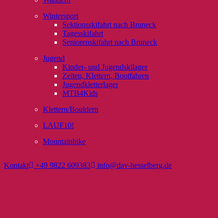
Wintersport
Sektionsskifahrt nach Bruneck
Tagesskifahrt
Seniorenskifahrt nach Bruneck
Jugend
Kinder- und Jugendskilager
Zelten, Klettern, Bootfahren
Jugendkletterlager
MTB4Kids
Klettern/Bouldern
LAUF10!
Mountainbike
Kontakt
+49 9822 609383
info@dav-hesselberg.de