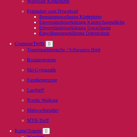
Warteliste Kletterturm
Formulare zum Download
Benutzungsordnung Kletterturm
Einverständniserklärung Kinder/Jugendliche
Einverständniserklärung Erwachsene
Einwilligungserklärung Datenschutz
Gruppen/Treffs
Tourenpartnersuche / Schwarzes Brett
Bouldergruppe
Ski-Gymnastik
Familiengruppe
Lauftreff
Nordic Walking
Mittwochsradler
MTB-Treff
Kurse/Touren
Wandern