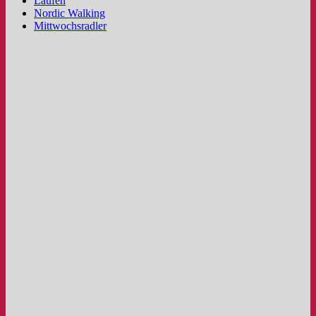
Laufen
Nordic Walking
Mittwochsradler