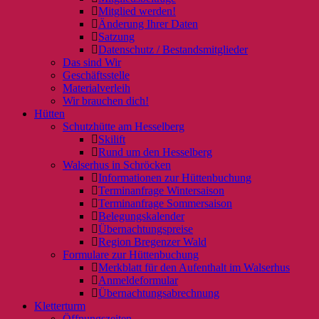
Mitglied werden!
Änderung Ihrer Daten
Satzung
Datenschutz / Bestandsmitglieder
Das sind Wir
Geschäftsstelle
Materialverleih
Wir brauchen dich!
Hütten
Schutzhütte am Hesselberg
Skilift
Rund um den Hesselberg
Walserhus in Schröcken
Informationen zur Hüttenbuchung
Terminanfrage Wintersaison
Terminanfrage Sommersaison
Belegungskalender
Übernachtungspreise
Region Bregenzer Wald
Formulare zur Hüttenbuchung
Merkblatt für den Aufenthalt im Walserhus
Anmeldeformular
Übernachtungsabrechnung
Kletterturm
Öffnungszeiten