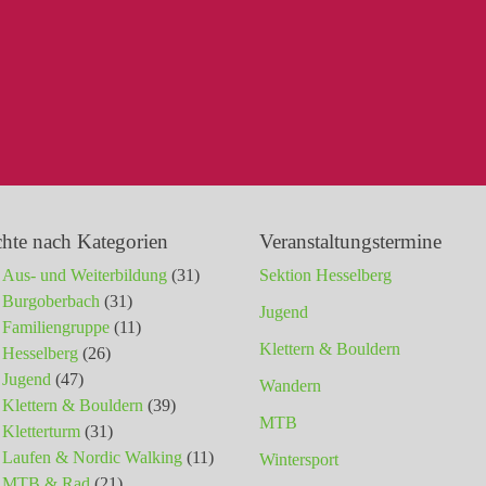
chte nach Kategorien
Veranstaltungstermine
Aus- und Weiterbildung
(31)
Sektion Hesselberg
Burgoberbach
(31)
Jugend
Familiengruppe
(11)
Klettern & Bouldern
Hesselberg
(26)
Jugend
(47)
Wandern
Klettern & Bouldern
(39)
MTB
Kletterturm
(31)
Laufen & Nordic Walking
(11)
Wintersport
MTB & Rad
(21)