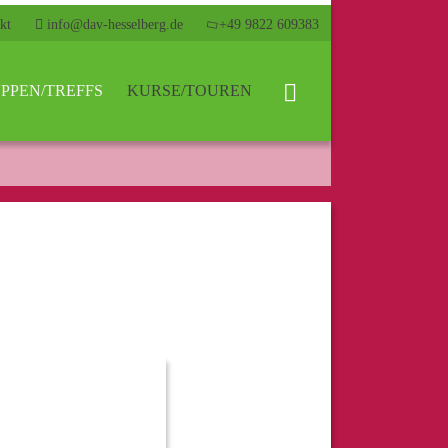
kt
info@dav-hesselberg.de
+49 9822 609383
PPEN/TREFFS
KURSE/TOUREN