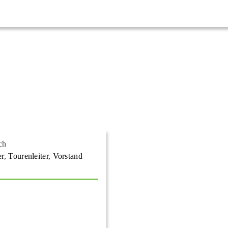
ch
er
,
Tourenleiter
,
Vorstand