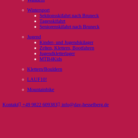
Wintersport
Sektionsskifahrt nach Bruneck
Tagesskifahrt
Seniorenskifahrt nach Bruneck
Jugend
Kinder- und Jugendskilager
Zelten, Klettern, Bootfahren
Jugendkletterlager
MTB4Kids
Klettern/Bouldern
LAUF10!
Mountainbike
Kontakt
+49 9822 609383
info@dav-hesselberg.de