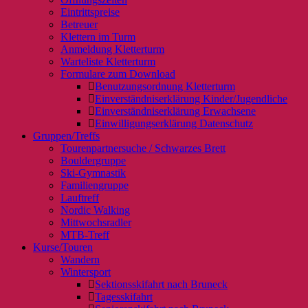
Eintrittspreise
Betreuer
Klettern im Turm
Anmeldung Kletterturm
Warteliste Kletterturm
Formulare zum Download
Benutzungsordnung Kletterturm
Einverständniserklärung Kinder/Jugendliche
Einverständniserklärung Erwachsene
Einwilligungserklärung Datenschutz
Gruppen/Treffs
Tourenpartnersuche / Schwarzes Brett
Bouldergruppe
Ski-Gymnastik
Familiengruppe
Lauftreff
Nordic Walking
Mittwochsradler
MTB-Treff
Kurse/Touren
Wandern
Wintersport
Sektionsskifahrt nach Bruneck
Tagesskifahrt