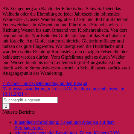
Als Zeugenberg am Rande der Fränkischen Schweiz bietet das
Walberla oder die Ehrenbürg zu jeder Jahreszeit ein lohnendes
Wanderziel. Unsere Wanderung über 12 km und 400 hm startet am
Feuerwehrhaus in Wiesenthau und führt durch Streuobstwiesen
Richtung Westen bis zum Ortsrand von Kirchehrenbach. Von dort
beginnt auf der Nordseite der Gipfelaufstieg auf das Hochplateau
mit Kapelle. Am Gipfel starten zahlreiche Gleitschirmflieger und
nutzen das gute Flugwetter. Wir überqueren die Hochfläche und
wandern weiter Richtung Rodenstein, den einzigen Felsen die hier
beklettert werden dürfen. Vom Gipfelkreuz geht es durch Wälder
und Wiesen hinab bis nach Leutenbach (mit Braugasthaus) und
durch weitere Streuobstwiesen vorbei an Schlaifhausen zurück zum
Ausgangspunkt der Wanderung.
< Wander- und Kletterausflug an den Eibgrat
Martinsganswanderung mit der DAV Sektion Gunzenhausen am
13.11.2021 >
Neueste Berichte
Jugendleiterfortbildung: Leben und Arbeiten auf dem
Bergbauernhof
Aktionswochenende: Bootfahren, Zelten, Klettern 2026