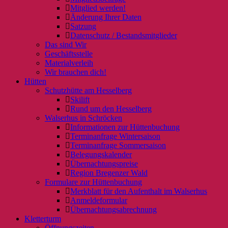
Mitglied werden!
Änderung Ihrer Daten
Satzung
Datenschutz / Bestandsmitglieder
Das sind Wir
Geschäftsstelle
Materialverleih
Wir brauchen dich!
Hütten
Schutzhütte am Hesselberg
Skilift
Rund um den Hesselberg
Walserhus in Schröcken
Informationen zur Hüttenbuchung
Terminanfrage Wintersaison
Terminanfrage Sommersaison
Belegungskalender
Übernachtungspreise
Region Bregenzer Wald
Formulare zur Hüttenbuchung
Merkblatt für den Aufenthalt im Walserhus
Anmeldeformular
Übernachtungsabrechnung
Kletterturm
Öffnungszeiten