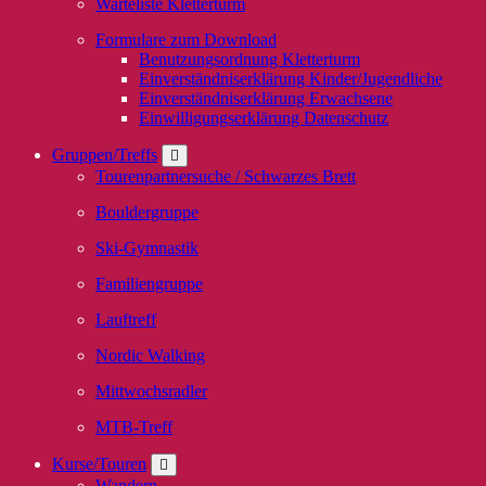
Warteliste Kletterturm
Formulare zum Download
Benutzungsordnung Kletterturm
Einverständniserklärung Kinder/Jugendliche
Einverständniserklärung Erwachsene
Einwilligungserklärung Datenschutz
Gruppen/Treffs
Tourenpartnersuche / Schwarzes Brett
Bouldergruppe
Ski-Gymnastik
Familiengruppe
Lauftreff
Nordic Walking
Mittwochsradler
MTB-Treff
Kurse/Touren
Wandern