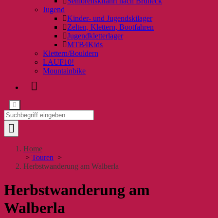
Seniorenskifahrt nach Bruneck
Jugend
Kinder- und Jugendskilager
Zelten, Klettern, Bootfahren
Jugendkletterlager
MTB4Kids
Klettern/Bouldern
LAUF10!
Mountainbike
Home
>
Touren
>
Herbstwanderung am Walberla
Herbstwanderung am
Walberla