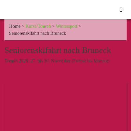
Home
>
Kurse/Touren
>
Wintersport
>
Seniorenskifahrt nach Bruneck
Seniorenskifahrt nach Bruneck
Termin 2026:
27. bis 30. November (Freitag bis Montag)