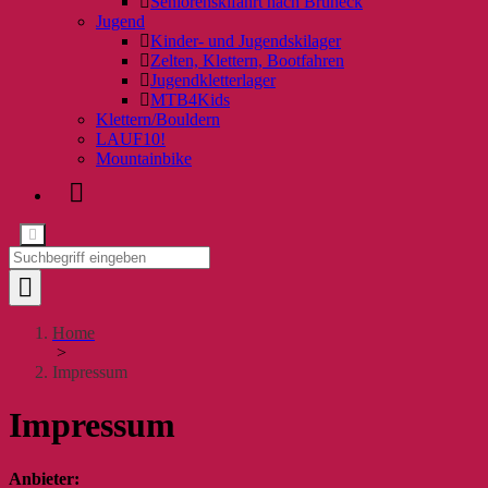
Seniorenskifahrt nach Bruneck
Jugend
Kinder- und Jugendskilager
Zelten, Klettern, Bootfahren
Jugendkletterlager
MTB4Kids
Klettern/Bouldern
LAUF10!
Mountainbike
Home
>
Impressum
Impressum
Anbieter: