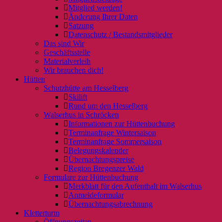
Mitglied werden!
Änderung Ihrer Daten
Satzung
Datenschutz / Bestandsmitglieder
Das sind Wir
Geschäftsstelle
Materialverleih
Wir brauchen dich!
Hütten
Schutzhütte am Hesselberg
Skilift
Rund um den Hesselberg
Walserhus in Schröcken
Informationen zur Hüttenbuchung
Terminanfrage Wintersaison
Terminanfrage Sommersaison
Belegungskalender
Übernachtungspreise
Region Bregenzer Wald
Formulare zur Hüttenbuchung
Merkblatt für den Aufenthalt im Walserhus
Anmeldeformular
Übernachtungsabrechnung
Kletterturm
Öffnungszeiten