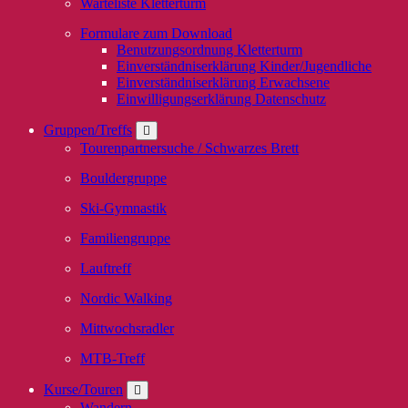
Warteliste Kletterturm
Formulare zum Download
Benutzungsordnung Kletterturm
Einverständniserklärung Kinder/Jugendliche
Einverständniserklärung Erwachsene
Einwilligungserklärung Datenschutz
Gruppen/Treffs
Tourenpartnersuche / Schwarzes Brett
Bouldergruppe
Ski-Gymnastik
Familiengruppe
Lauftreff
Nordic Walking
Mittwochsradler
MTB-Treff
Kurse/Touren
Wandern