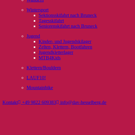
Wintersport
Sektionsskifahrt nach Bruneck
Tagesskifahrt
Seniorenskifahrt nach Bruneck
Jugend
Kinder- und Jugendskilager
Zelten, Klettern, Bootfahren
Jugendkletterlager
MTB4Kids
Klettern/Bouldern
LAUF10!
Mountainbike
Kontakt
+49 9822 609383
info@dav-hesselberg.de