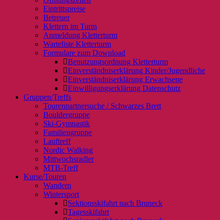
Eintrittspreise
Betreuer
Klettern im Turm
Anmeldung Kletterturm
Warteliste Kletterturm
Formulare zum Download
Benutzungsordnung Kletterturm
Einverständniserklärung Kinder/Jugendliche
Einverständniserklärung Erwachsene
Einwilligungserklärung Datenschutz
Gruppen/Treffs
Tourenpartnersuche / Schwarzes Brett
Bouldergruppe
Ski-Gymnastik
Familiengruppe
Lauftreff
Nordic Walking
Mittwochsradler
MTB-Treff
Kurse/Touren
Wandern
Wintersport
Sektionsskifahrt nach Bruneck
Tagesskifahrt