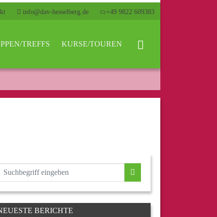
kt
info@dav-hesselberg.de
+49 9822 609383
PPEN/TREFFS
KURSE/TOUREN
NEUESTE BERICHTE