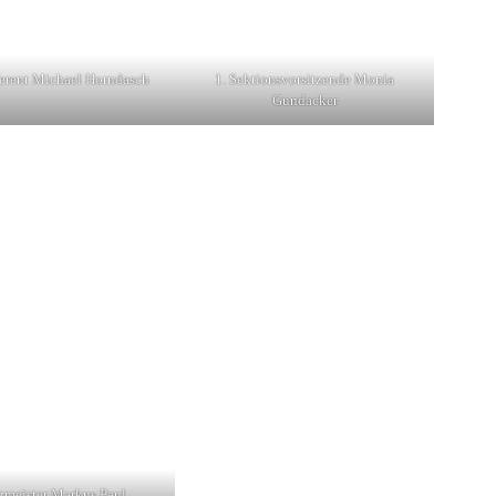
erent Michael Horndasch
1. Sektionsvorsitzende Monia
Gundacker
zmeister Markus Paul