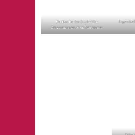
Grußworte des Bechhöfer
Jugendref
Bürgermeisters Sven Waidmann
Schat