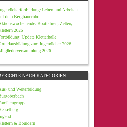
Jugendleiterfortbildung: Leben und Arbeiten
auf dem Bergbauernhof
Aktionswochenende: Bootfahren, Zelten,
Klettern 2026
Fortbildung: Update Kletterhalle
Grundausbildung zum Jugendleiter 2026
Mitgliederversammlung 2026
BERICHTE NACH KATEGORIEN
Aus- und Weiterbildung
Burgoberbach
Familiengruppe
Hesselberg
Jugend
Klettern & Bouldern