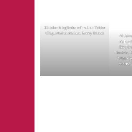
25 Jahre Mitgliedschaft: v.l.n.r. Tobias
Ulfig, Markus Richter, Benny Botsch
40 Jahre
stehend
Bögelei
Hertlein, 
Böhm-Trem
sitzend: