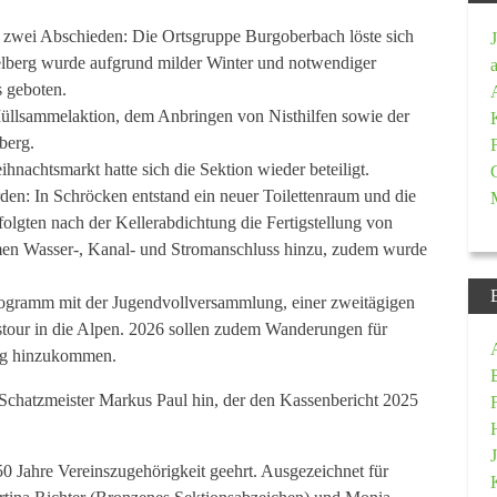
t zwei Abschieden: Die Ortsgruppe Burgoberbach löste sich
selberg wurde aufgrund milder Winter und notwendiger
s geboten.
Müllsammelaktion, dem Anbringen von Nisthilfen sowie der
berg.
achtsmarkt hatte sich die Sektion wieder beteiligt.
en: In Schröcken entstand ein neuer Toilettenraum und die
olgten nach der Kellerabdichtung die Fertigstellung von
en Wasser-, Kanal- und Stromanschluss hinzu, zudem wurde
programm mit der Jugendvollversammlung, einer zweitägigen
tour in die Alpen. 2026 sollen zudem Wanderungen für
erg hinzukommen.
s Schatzmeister Markus Paul hin, der den Kassenbericht 2025
0 Jahre Vereinszugehörigkeit geehrt. Ausgezeichnet für