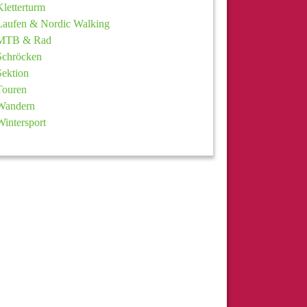
Kletterturm
Laufen & Nordic Walking
MTB & Rad
Schröcken
Sektion
Touren
Wandern
Wintersport