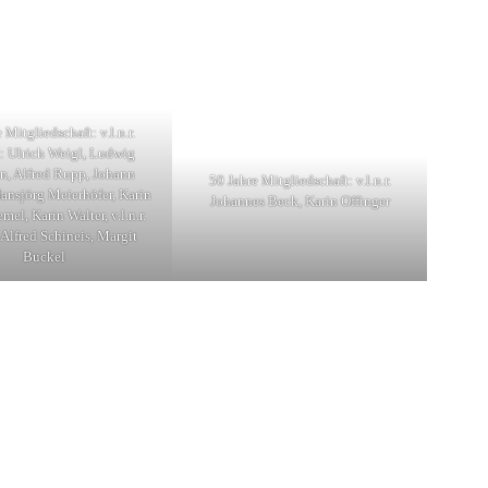
 Mitgliedschaft: v.l.n.r.
: Ulrich Weigl, Ludwig
n, Alfred Rupp, Johann
50 Jahre Mitgliedschaft: v.l.n.r.
Hansjörg Meierhöfer, Karin
Johannes Beck, Karin Offinger
el, Karin Walter, v.l.n.r.
 Alfred Schineis, Margit
Buckel