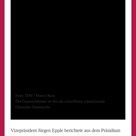
Foto: DAV / Marco Kost
Der Gepatschferner ist der am schnellsten schmelzende
Gletscher Österreichs
Vizepräsident Jürgen Epple berichtete aus dem Präsidium