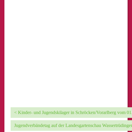
< Kinder- und Jugendskilager in Schröcken/Vorarlberg vom 01.
Jugendverbändetag auf der Landesgartenschau Wassertrüdinge