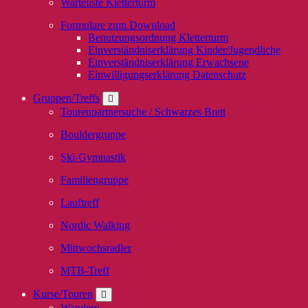
Warteliste Kletterturm
Formulare zum Download
Benutzungsordnung Kletterturm
Einverständniserklärung Kinder/Jugendliche
Einverständniserklärung Erwachsene
Einwilligungserklärung Datenschutz
Gruppen/Treffs
Tourenpartnersuche / Schwarzes Brett
Bouldergruppe
Ski-Gymnastik
Familiengruppe
Lauftreff
Nordic Walking
Mittwochsradler
MTB-Treff
Kurse/Touren
Wandern