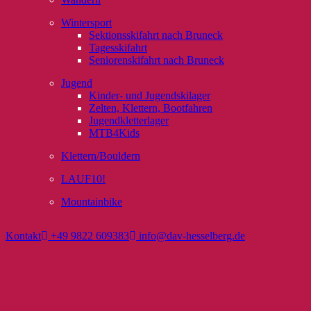
Wintersport
Sektionsskifahrt nach Bruneck
Tagesskifahrt
Seniorenskifahrt nach Bruneck
Jugend
Kinder- und Jugendskilager
Zelten, Klettern, Bootfahren
Jugendkletterlager
MTB4Kids
Klettern/Bouldern
LAUF10!
Mountainbike
Kontakt
+49 9822 609383
info@dav-hesselberg.de