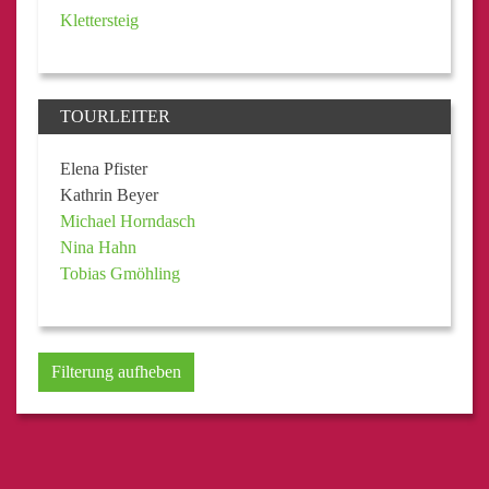
Klettersteig
TOURLEITER
Elena Pfister
Kathrin Beyer
Michael Horndasch
Nina Hahn
Tobias Gmöhling
Filterung aufheben