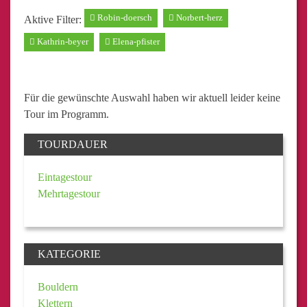
Robin-doersch
Norbert-herz
Aktive Filter:
Kathrin-beyer
Elena-pfister
Für die gewünschte Auswahl haben wir aktuell leider keine
Tour im Programm.
TOURDAUER
Eintagestour
Mehrtagestour
KATEGORIE
Bouldern
Klettern