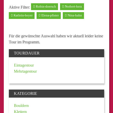
Robin-doersch
Norbert-herz
Aktive Filter:
Kathrin-beyer
Elena-pfister
Nina-hahn
Für die gewünschte Auswahl haben wir aktuell leider keine
Tour im Programm.
TOURDAUER
Eintagestour
Mehrtagestour
KATEGORIE
Bouldern
Klettern