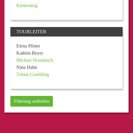
Klettersteig
TOURLEITER
Elena Pfister
Kathrin Beyer
Michael Horndasch
Nina Hahn
Tobias Gmöhling
Filterung aufheben