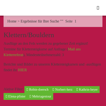
Home
>
Ergebnisse für Ihre Suche ""
Seite 1
Klettern/Bouldern
Ausflüge an den Fels werden zu gegebener Zeit ergänzt!
Termine für Klettersteigkurse auf Anfrage (
Mail ans
Kletterreferat
), Mindestteilnehmerzahl: 3
Berichte und Bilder zu unseren Klettersteigkursen und -ausflügen
findet ihr
HIER
.
Aktive Filter:
Robin-doersch
Norbert-herz
Kathrin-beyer
Elena-pfister
Mehrtagestour