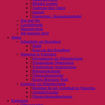
Mitglied werden!
Änderung Ihrer Daten
Satzung
Datenschutz / Bestandsmitglieder
Das sind Wir
Geschäftsstelle
Materialverleih
Wir brauchen dich!
Hütten
Schutzhütte am Hesselberg
Skilift
Rund um den Hesselberg
Walserhus in Schröcken
Informationen zur Hüttenbuchung
Terminanfrage Wintersaison
Terminanfrage Sommersaison
Belegungskalender
Übernachtungspreise
Region Bregenzer Wald
Formulare zur Hüttenbuchung
Merkblatt für den Aufenthalt im Walserhus
Anmeldeformular
Übernachtungsabrechnung
Kletterturm
Öffnungszeiten