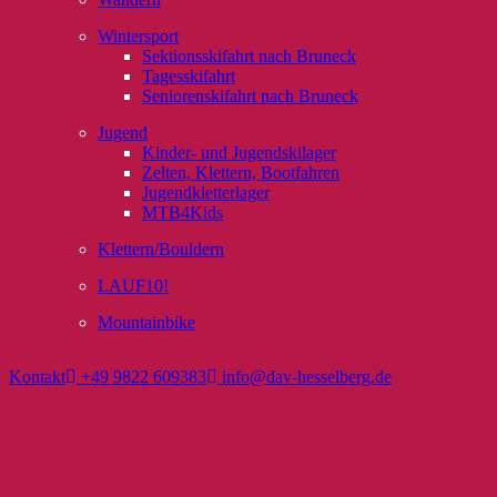
Wintersport
Sektionsskifahrt nach Bruneck
Tagesskifahrt
Seniorenskifahrt nach Bruneck
Jugend
Kinder- und Jugendskilager
Zelten, Klettern, Bootfahren
Jugendkletterlager
MTB4Kids
Klettern/Bouldern
LAUF10!
Mountainbike
Kontakt
+49 9822 609383
info@dav-hesselberg.de