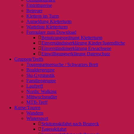
Eintrittspreise
Betreuer
Klettern im Turm
Anmeldung Kletterturm
Warteliste Kletterturm
Formulare zum Download
Benutzungsordnung Kletterturm
Einverständniserklärung Kinder/Jugendliche
Einverständniserklärung Erwachsene
Einwilligungserklärung Datenschutz
Gruppen/Treffs
Tourenpartnersuche / Schwarzes Brett
Bouldergruppe
Ski-Gymnastik
Familiengruppe
Lauftreff
Nordic Walking
Mittwochsradler
MTB-Treff
Kurse/Touren
Wandern
Wintersport
Sektionsskifahrt nach Bruneck
Tagesskifahrt