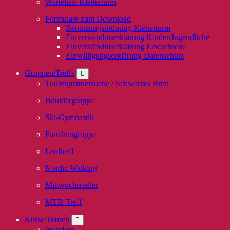
Warteliste Kletterturm
Formulare zum Download
Benutzungsordnung Kletterturm
Einverständniserklärung Kinder/Jugendliche
Einverständniserklärung Erwachsene
Einwilligungserklärung Datenschutz
Gruppen/Treffs
Tourenpartnersuche / Schwarzes Brett
Bouldergruppe
Ski-Gymnastik
Familiengruppe
Lauftreff
Nordic Walking
Mittwochsradler
MTB-Treff
Kurse/Touren
Wandern