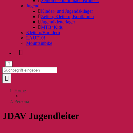
Seniorenskifahrt nach Bruneck
Jugend
Kinder- und Jugendskilager
Zelten, Klettern, Bootfahren
Jugendkletterlager
MTB4Kids
Klettern/Bouldern
LAUF10!
Mountainbike
Home
>
Persona
JDAV Jugendleiter