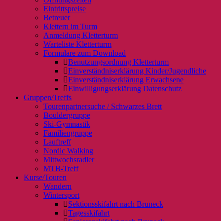
Eintrittspreise
Betreuer
Klettern im Turm
Anmeldung Kletterturm
Warteliste Kletterturm
Formulare zum Download
Benutzungsordnung Kletterturm
Einverständniserklärung Kinder/Jugendliche
Einverständniserklärung Erwachsene
Einwilligungserklärung Datenschutz
Gruppen/Treffs
Tourenpartnersuche / Schwarzes Brett
Bouldergruppe
Ski-Gymnastik
Familiengruppe
Lauftreff
Nordic Walking
Mittwochsradler
MTB-Treff
Kurse/Touren
Wandern
Wintersport
Sektionsskifahrt nach Bruneck
Tagesskifahrt