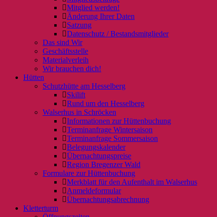
Mitglied werden!
Änderung Ihrer Daten
Satzung
Datenschutz / Bestandsmitglieder
Das sind Wir
Geschäftsstelle
Materialverleih
Wir brauchen dich!
Hütten
Schutzhütte am Hesselberg
Skilift
Rund um den Hesselberg
Walserhus in Schröcken
Informationen zur Hüttenbuchung
Terminanfrage Wintersaison
Terminanfrage Sommersaison
Belegungskalender
Übernachtungspreise
Region Bregenzer Wald
Formulare zur Hüttenbuchung
Merkblatt für den Aufenthalt im Walserhus
Anmeldeformular
Übernachtungsabrechnung
Kletterturm
Öffnungszeiten