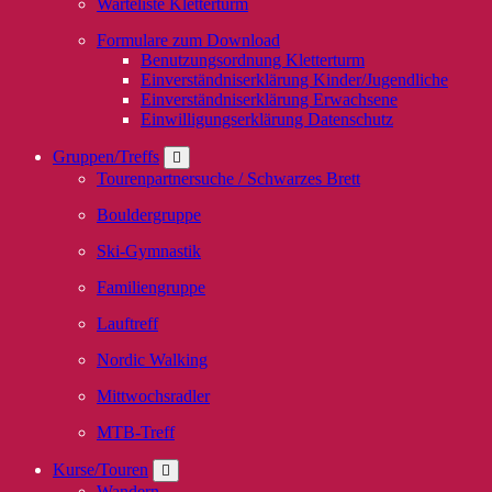
Warteliste Kletterturm
Formulare zum Download
Benutzungsordnung Kletterturm
Einverständniserklärung Kinder/Jugendliche
Einverständniserklärung Erwachsene
Einwilligungserklärung Datenschutz
Gruppen/Treffs
Tourenpartnersuche / Schwarzes Brett
Bouldergruppe
Ski-Gymnastik
Familiengruppe
Lauftreff
Nordic Walking
Mittwochsradler
MTB-Treff
Kurse/Touren
Wandern