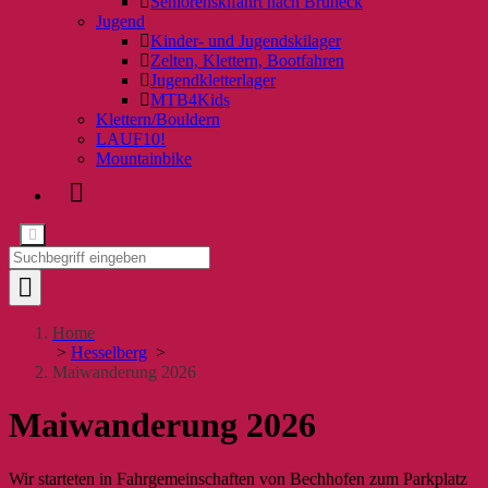
Seniorenskifahrt nach Bruneck
Jugend
Kinder- und Jugendskilager
Zelten, Klettern, Bootfahren
Jugendkletterlager
MTB4Kids
Klettern/Bouldern
LAUF10!
Mountainbike
Home
>
Hesselberg
>
Maiwanderung 2026
Maiwanderung 2026
Wir starteten in Fahrgemeinschaften von Bechhofen zum Parkplatz