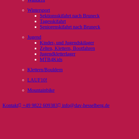
Wintersport
Sektionsskifahrt nach Bruneck
Tagesskifahrt
Seniorenskifahrt nach Bruneck
Jugend
Kinder- und Jugendskilager
Zelten, Klettern, Bootfahren
Jugendkletterlager
MTB4Kids
Klettern/Bouldern
LAUF10!
Mountainbike
Kontakt
+49 9822 609383
info@dav-hesselberg.de