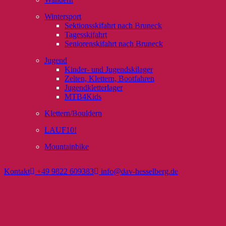
Wintersport
Sektionsskifahrt nach Bruneck
Tagesskifahrt
Seniorenskifahrt nach Bruneck
Jugend
Kinder- und Jugendskilager
Zelten, Klettern, Bootfahren
Jugendkletterlager
MTB4Kids
Klettern/Bouldern
LAUF10!
Mountainbike
Kontakt
+49 9822 609383
info@dav-hesselberg.de