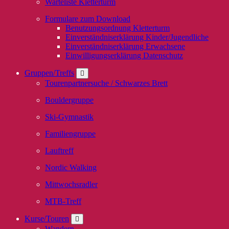
Warteliste Kletterturm
Formulare zum Download
Benutzungsordnung Kletterturm
Einverständniserklärung Kinder/Jugendliche
Einverständniserklärung Erwachsene
Einwilligungserklärung Datenschutz
Gruppen/Treffs
Tourenpartnersuche / Schwarzes Brett
Bouldergruppe
Ski-Gymnastik
Familiengruppe
Lauftreff
Nordic Walking
Mittwochsradler
MTB-Treff
Kurse/Touren
Wandern