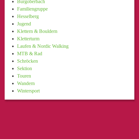
Burgoberbach
Familiengruppe
Hesselberg
Jugend
Klettern & Bouldern
Kletterturm
Laufen & Nordic Walking
MTB & Rad
Schröcken
Sektion
Touren
Wandern
Wintersport