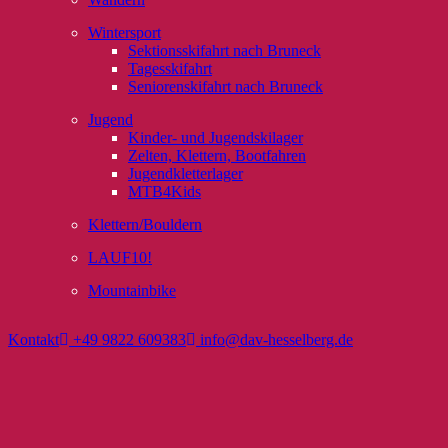
Wintersport
Sektionsskifahrt nach Bruneck
Tagesskifahrt
Seniorenskifahrt nach Bruneck
Jugend
Kinder- und Jugendskilager
Zelten, Klettern, Bootfahren
Jugendkletterlager
MTB4Kids
Klettern/Bouldern
LAUF10!
Mountainbike
Kontakt
+49 9822 609383
info@dav-hesselberg.de