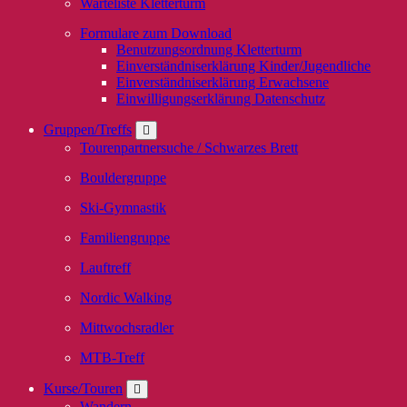
Warteliste Kletterturm
Formulare zum Download
Benutzungsordnung Kletterturm
Einverständniserklärung Kinder/Jugendliche
Einverständniserklärung Erwachsene
Einwilligungserklärung Datenschutz
Gruppen/Treffs
Tourenpartnersuche / Schwarzes Brett
Bouldergruppe
Ski-Gymnastik
Familiengruppe
Lauftreff
Nordic Walking
Mittwochsradler
MTB-Treff
Kurse/Touren
Wandern