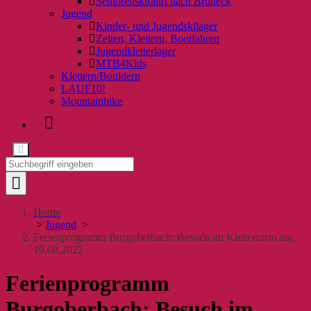
Seniorenskifahrt nach Bruneck
Jugend
Kinder- und Jugendskilager
Zelten, Klettern, Bootfahren
Jugendkletterlager
MTB4Kids
Klettern/Bouldern
LAUF10!
Mountainbike
Home
>
Jugend
>
Ferienprogramm Burgoberbach: Besuch im Kletterturm am
19.08.2022
Ferienprogramm
Burgoberbach: Besuch im