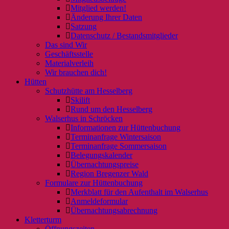
Mitglied werden!
Änderung Ihrer Daten
Satzung
Datenschutz / Bestandsmitglieder
Das sind Wir
Geschäftsstelle
Materialverleih
Wir brauchen dich!
Hütten
Schutzhütte am Hesselberg
Skilift
Rund um den Hesselberg
Walserhus in Schröcken
Informationen zur Hüttenbuchung
Terminanfrage Wintersaison
Terminanfrage Sommersaison
Belegungskalender
Übernachtungspreise
Region Bregenzer Wald
Formulare zur Hüttenbuchung
Merkblatt für den Aufenthalt im Walserhus
Anmeldeformular
Übernachtungsabrechnung
Kletterturm
Öffnungszeiten