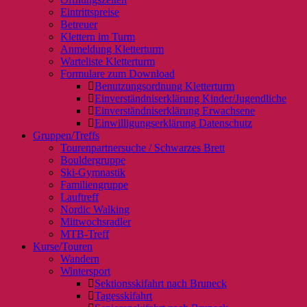
Eintrittspreise
Betreuer
Klettern im Turm
Anmeldung Kletterturm
Warteliste Kletterturm
Formulare zum Download
Benutzungsordnung Kletterturm
Einverständniserklärung Kinder/Jugendliche
Einverständniserklärung Erwachsene
Einwilligungserklärung Datenschutz
Gruppen/Treffs
Tourenpartnersuche / Schwarzes Brett
Bouldergruppe
Ski-Gymnastik
Familiengruppe
Lauftreff
Nordic Walking
Mittwochsradler
MTB-Treff
Kurse/Touren
Wandern
Wintersport
Sektionsskifahrt nach Bruneck
Tagesskifahrt