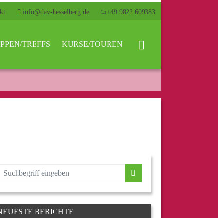
kt
info@dav-hesselberg.de
+49 9822 609383
PPEN/TREFFS
KURSE/TOUREN
NEUESTE BERICHTE