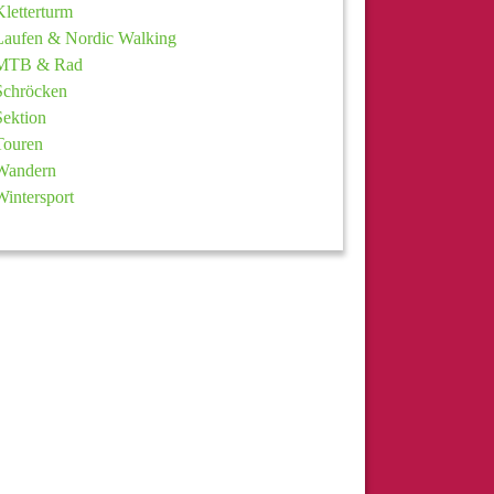
Kletterturm
Laufen & Nordic Walking
MTB & Rad
Schröcken
Sektion
Touren
Wandern
Wintersport