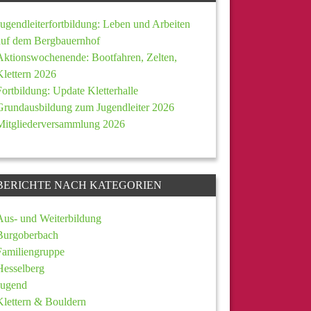
Jugendleiterfortbildung: Leben und Arbeiten
auf dem Bergbauernhof
Aktionswochenende: Bootfahren, Zelten,
Klettern 2026
Fortbildung: Update Kletterhalle
Grundausbildung zum Jugendleiter 2026
Mitgliederversammlung 2026
BERICHTE NACH KATEGORIEN
Aus- und Weiterbildung
Burgoberbach
Familiengruppe
Hesselberg
Jugend
Klettern & Bouldern