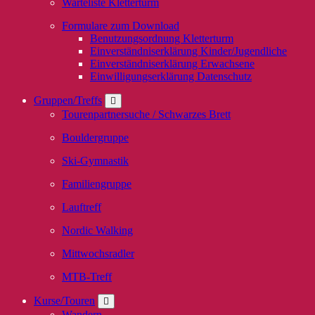
Warteliste Kletterturm
Formulare zum Download
Benutzungsordnung Kletterturm
Einverständniserklärung Kinder/Jugendliche
Einverständniserklärung Erwachsene
Einwilligungserklärung Datenschutz
Gruppen/Treffs
Tourenpartnersuche / Schwarzes Brett
Bouldergruppe
Ski-Gymnastik
Familiengruppe
Lauftreff
Nordic Walking
Mittwochsradler
MTB-Treff
Kurse/Touren
Wandern