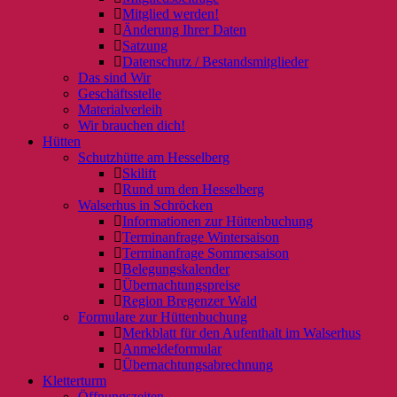
Mitglied werden!
Änderung Ihrer Daten
Satzung
Datenschutz / Bestandsmitglieder
Das sind Wir
Geschäftsstelle
Materialverleih
Wir brauchen dich!
Hütten
Schutzhütte am Hesselberg
Skilift
Rund um den Hesselberg
Walserhus in Schröcken
Informationen zur Hüttenbuchung
Terminanfrage Wintersaison
Terminanfrage Sommersaison
Belegungskalender
Übernachtungspreise
Region Bregenzer Wald
Formulare zur Hüttenbuchung
Merkblatt für den Aufenthalt im Walserhus
Anmeldeformular
Übernachtungsabrechnung
Kletterturm
Öffnungszeiten