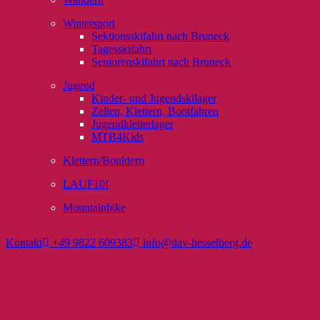
Wintersport
Sektionsskifahrt nach Bruneck
Tagesskifahrt
Seniorenskifahrt nach Bruneck
Jugend
Kinder- und Jugendskilager
Zelten, Klettern, Bootfahren
Jugendkletterlager
MTB4Kids
Klettern/Bouldern
LAUF10!
Mountainbike
Kontakt
+49 9822 609383
info@dav-hesselberg.de