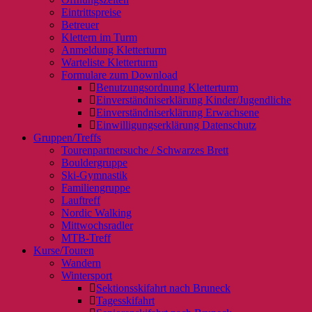
Eintrittspreise
Betreuer
Klettern im Turm
Anmeldung Kletterturm
Warteliste Kletterturm
Formulare zum Download
Benutzungsordnung Kletterturm
Einverständniserklärung Kinder/Jugendliche
Einverständniserklärung Erwachsene
Einwilligungserklärung Datenschutz
Gruppen/Treffs
Tourenpartnersuche / Schwarzes Brett
Bouldergruppe
Ski-Gymnastik
Familiengruppe
Lauftreff
Nordic Walking
Mittwochsradler
MTB-Treff
Kurse/Touren
Wandern
Wintersport
Sektionsskifahrt nach Bruneck
Tagesskifahrt