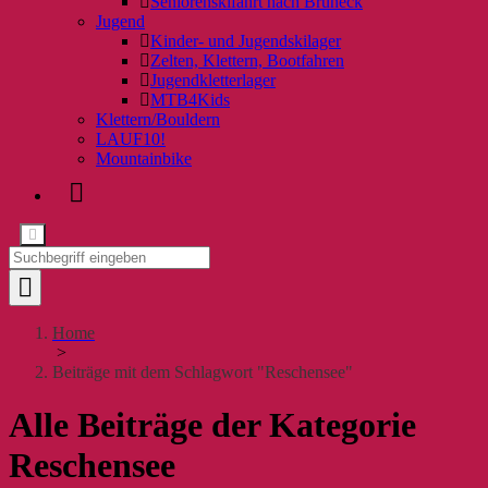
Seniorenskifahrt nach Bruneck
Jugend
Kinder- und Jugendskilager
Zelten, Klettern, Bootfahren
Jugendkletterlager
MTB4Kids
Klettern/Bouldern
LAUF10!
Mountainbike
Home
>
Beiträge mit dem Schlagwort "Reschensee"
Alle Beiträge der Kategorie
Reschensee