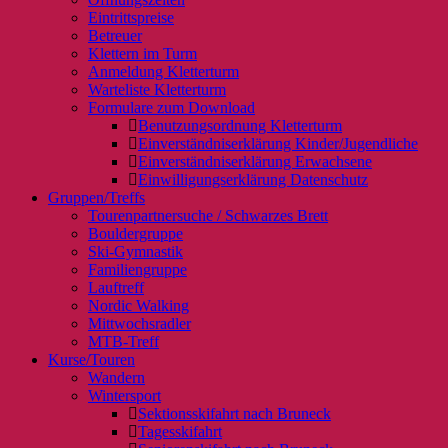
Eintrittspreise
Betreuer
Klettern im Turm
Anmeldung Kletterturm
Warteliste Kletterturm
Formulare zum Download
Benutzungsordnung Kletterturm
Einverständniserklärung Kinder/Jugendliche
Einverständniserklärung Erwachsene
Einwilligungserklärung Datenschutz
Gruppen/Treffs
Tourenpartnersuche / Schwarzes Brett
Bouldergruppe
Ski-Gymnastik
Familiengruppe
Lauftreff
Nordic Walking
Mittwochsradler
MTB-Treff
Kurse/Touren
Wandern
Wintersport
Sektionsskifahrt nach Bruneck
Tagesskifahrt