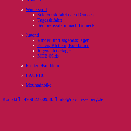
Wintersport
Sektionsskifahrt nach Bruneck
Tagesskifahrt
Seniorenskifahrt nach Bruneck
Jugend
Kinder- und Jugendskilager
Zelten, Klettern, Bootfahren
Jugendkletterlager
MTB4Kids
Klettern/Bouldern
LAUF10!
Mountainbike
Kontakt
+49 9822 609383
info@dav-hesselberg.de