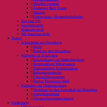
Mitglied werden!
Änderung Ihrer Daten
Satzung
Datenschutz / Bestandsmitglieder
Das sind Wir
Geschäftsstelle
Materialverleih
Wir brauchen dich!
Hütten
Schutzhütte am Hesselberg
Skilift
Rund um den Hesselberg
Walserhus in Schröcken
Informationen zur Hüttenbuchung
Terminanfrage Wintersaison
Terminanfrage Sommersaison
Belegungskalender
Übernachtungspreise
Region Bregenzer Wald
Formulare zur Hüttenbuchung
Merkblatt für den Aufenthalt im Walserhus
Anmeldeformular
Übernachtungsabrechnung
Kletterturm
Öffnungszeiten