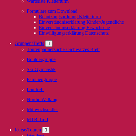
Warteliste Kletterturm
Formulare zum Download
Benutzungsordnung Kletterturm
Einverständniserklärung Kinder/Jugendliche
Einverständniserklärung Erwachsene
Einwilligungserklärung Datenschutz
Gruppen/Treffs
Tourenpartnersuche / Schwarzes Brett
Bouldergruppe
Ski-Gymnastik
Familiengruppe
Lauftreff
Nordic Walking
Mittwochsradler
MTB-Treff
Kurse/Touren
Wandern