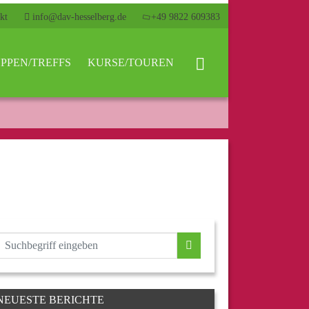
kt
info@dav-hesselberg.de
+49 9822 609383
PPEN/TREFFS
KURSE/TOUREN
NEUESTE BERICHTE