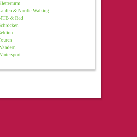
Kletterturm
Laufen & Nordic Walking
MTB & Rad
Schröcken
Sektion
Touren
Wandern
Wintersport