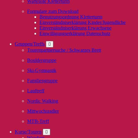
Warteliste Kletterturm
Formulare zum Download
Benutzungsordnung Kletterturm
Einverständniserklärung Kinder/Jugendliche
Einverständniserklärung Erwachsene
Einwilligungserklärung Datenschutz
Gruppen/Treffs
Tourenpartnersuche / Schwarzes Brett
Bouldergruppe
Ski-Gymnastik
Familiengruppe
Lauftreff
Nordic Walking
Mittwochsradler
MTB-Treff
Kurse/Touren
Wandern