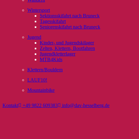
Wintersport
Sektionsskifahrt nach Bruneck
Tagesskifahrt
Seniorenskifahrt nach Bruneck
Jugend
Kinder- und Jugendskilager
Zelten, Klettern, Bootfahren
Jugendkletterlager
MTB4Kids
Klettern/Bouldern
LAUF10!
Mountainbike
Kontakt
+49 9822 609383
info@dav-hesselberg.de