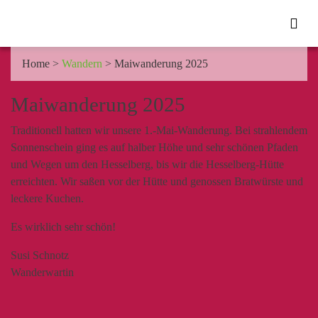
Home
>
Wandern
>
Maiwanderung 2025
Maiwanderung 2025
Traditionell hatten wir unsere 1.-Mai-Wanderung. Bei strahlendem
Sonnenschein ging es auf halber Höhe und sehr schönen Pfaden
und Wegen um den Hesselberg, bis wir die Hesselberg-Hütte
erreichten. Wir saßen vor der Hütte und genossen Bratwürste und
leckere Kuchen.
Es wirklich sehr schön!
Susi Schnotz
Wanderwartin