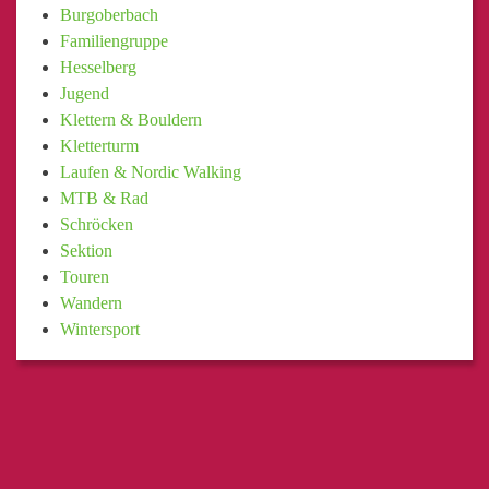
Burgoberbach
Familiengruppe
Hesselberg
Jugend
Klettern & Bouldern
Kletterturm
Laufen & Nordic Walking
MTB & Rad
Schröcken
Sektion
Touren
Wandern
Wintersport