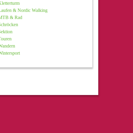
Kletterturm
Laufen & Nordic Walking
MTB & Rad
Schröcken
Sektion
Touren
Wandern
Wintersport