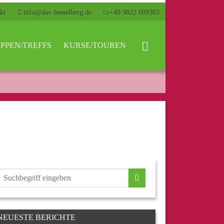
kt
info@dav-hesselberg.de
+49 9822 609383
PPEN/TREFFS
KURSE/TOUREN
NEUESTE BERICHTE