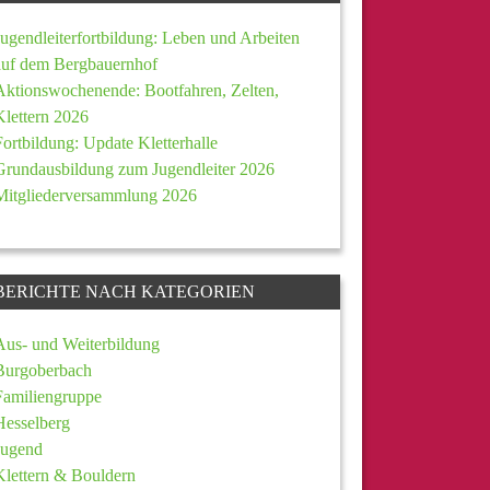
Jugendleiterfortbildung: Leben und Arbeiten
auf dem Bergbauernhof
Aktionswochenende: Bootfahren, Zelten,
Klettern 2026
Fortbildung: Update Kletterhalle
Grundausbildung zum Jugendleiter 2026
Mitgliederversammlung 2026
BERICHTE NACH KATEGORIEN
Aus- und Weiterbildung
Burgoberbach
Familiengruppe
Hesselberg
Jugend
Klettern & Bouldern