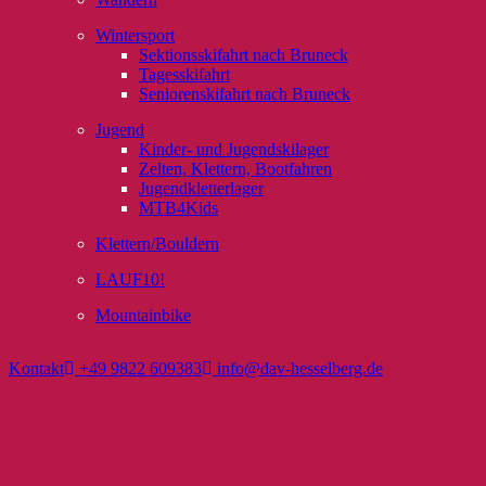
Wintersport
Sektionsskifahrt nach Bruneck
Tagesskifahrt
Seniorenskifahrt nach Bruneck
Jugend
Kinder- und Jugendskilager
Zelten, Klettern, Bootfahren
Jugendkletterlager
MTB4Kids
Klettern/Bouldern
LAUF10!
Mountainbike
Kontakt
+49 9822 609383
info@dav-hesselberg.de