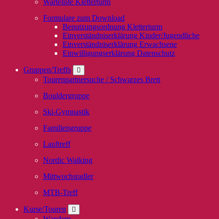
Warteliste Kletterturm
Formulare zum Download
Benutzungsordnung Kletterturm
Einverständniserklärung Kinder/Jugendliche
Einverständniserklärung Erwachsene
Einwilligungserklärung Datenschutz
Gruppen/Treffs
Tourenpartnersuche / Schwarzes Brett
Bouldergruppe
Ski-Gymnastik
Familiengruppe
Lauftreff
Nordic Walking
Mittwochsradler
MTB-Treff
Kurse/Touren
Wandern