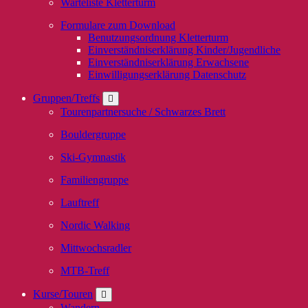
Warteliste Kletterturm
Formulare zum Download
Benutzungsordnung Kletterturm
Einverständniserklärung Kinder/Jugendliche
Einverständniserklärung Erwachsene
Einwilligungserklärung Datenschutz
Gruppen/Treffs
Tourenpartnersuche / Schwarzes Brett
Bouldergruppe
Ski-Gymnastik
Familiengruppe
Lauftreff
Nordic Walking
Mittwochsradler
MTB-Treff
Kurse/Touren
Wandern