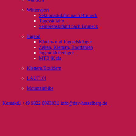
Wintersport
Sektionsskifahrt nach Bruneck
Tagesskifahrt
Seniorenskifahrt nach Bruneck
Jugend
Kinder- und Jugendskilager
Zelten, Klettern, Bootfahren
Jugendkletterlager
MTB4Kids
Klettern/Bouldern
LAUF10!
Mountainbike
Kontakt
+49 9822 609383
info@dav-hesselberg.de