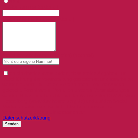
Nein
Telefonnummer (optional)
Fragen / Anmerkungen (optional)
Notfallkontakt (Name & Telefon) (optional)
Label Datenschutz*
Ich bin damit einverstanden, dass meine Angaben zur
Durchführung der Veranstaltung gespeichert und verarbeitet
werden dürfen. Die Daten werden nach Ende der Aktion
gelöscht. Fotohinweis: Von allen unseren Veranstaltungen
werden Bilder und Berichte auf der Website der DAV Sektion
Hesselberg (www.dav-hesselberg.de) und auf den Social
Media Kanälen veröffentlicht. Die Teilnahme an der
Veranstaltung gilt als Einverständnis.*
Datenschutzerklärung
Senden