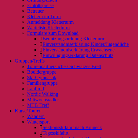
Eintrittspreise
Betreuer
Klettern im Turm
Anmeldung Kletterturm
Warteliste Kletterturm
Formulare zum Download
Benutzungsordnung Kletterturm
Einverständniserklärung Kinder/Jugendliche
Einverständniserklärung Erwachsene
Einwilligungserklärung Datenschutz
Gruppen/Treffs
Tourenpartnersuche / Schwarzes Brett
Bouldergruppe
Ski-Gymnastik
Familiengruppe
Lauftreff
Nordic Walking
Mittwochsradler
MTB-Treff
Kurse/Touren
Wandern
Wintersport
Sektionsskifahrt nach Bruneck
Tagesskifahrt