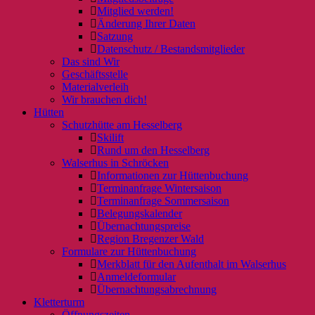
Mitglied werden!
Änderung Ihrer Daten
Satzung
Datenschutz / Bestandsmitglieder
Das sind Wir
Geschäftsstelle
Materialverleih
Wir brauchen dich!
Hütten
Schutzhütte am Hesselberg
Skilift
Rund um den Hesselberg
Walserhus in Schröcken
Informationen zur Hüttenbuchung
Terminanfrage Wintersaison
Terminanfrage Sommersaison
Belegungskalender
Übernachtungspreise
Region Bregenzer Wald
Formulare zur Hüttenbuchung
Merkblatt für den Aufenthalt im Walserhus
Anmeldeformular
Übernachtungsabrechnung
Kletterturm
Öffnungszeiten