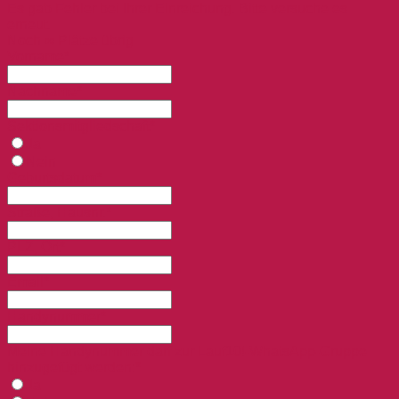
Es gab Fehler bei Ihrer Einreichung. Bitte versuche es
erneut.
Noch ∞ Plätze übrig
Vorname*
Nachname*
Sektionsmitgliedschaft*
Ja
Nein
Geburtsdatum*
Straße, Hausnr.*
PLZ, Ort*
Email*
Handynummer*
Meine Handynummer darf zur Lauf10!-WhatsApp-Gruppe
hinzugefügt werden:*
Ja