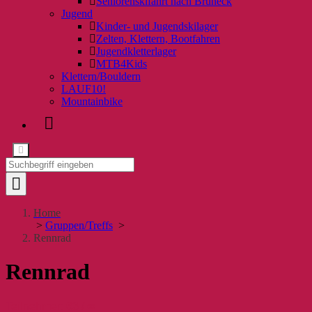
Seniorenskifahrt nach Bruneck
Jugend
Kinder- und Jugendskilager
Zelten, Klettern, Bootfahren
Jugendkletterlager
MTB4Kids
Klettern/Bouldern
LAUF10!
Mountainbike
Home
>
Gruppen/Treffs
>
Rennrad
Rennrad
Teilnehmer: 63 / ∞