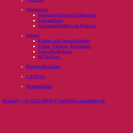
Wintersport
Sektionsskifahrt nach Bruneck
Tagesskifahrt
Seniorenskifahrt nach Bruneck
Jugend
Kinder- und Jugendskilager
Zelten, Klettern, Bootfahren
Jugendkletterlager
MTB4Kids
Klettern/Bouldern
LAUF10!
Mountainbike
Kontakt
+49 9822 609383
info@dav-hesselberg.de