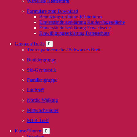
Warteliste Kletterturm
Formulare zum Download
Benutzungsordnung Kletterturm
Einverständniserklärung Kinder/Jugendliche
Einverständniserklärung Erwachsene
Einwilligungserklärung Datenschutz
Gruppen/Treffs
Tourenpartnersuche / Schwarzes Brett
Bouldergruppe
Ski-Gymnastik
Familiengruppe
Lauftreff
Nordic Walking
Mittwochsradler
MTB-Treff
Kurse/Touren
Wandern