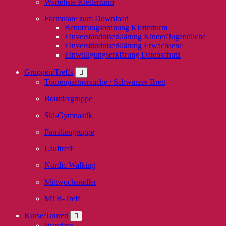
Warteliste Kletterturm
Formulare zum Download
Benutzungsordnung Kletterturm
Einverständniserklärung Kinder/Jugendliche
Einverständniserklärung Erwachsene
Einwilligungserklärung Datenschutz
Gruppen/Treffs
Tourenpartnersuche / Schwarzes Brett
Bouldergruppe
Ski-Gymnastik
Familiengruppe
Lauftreff
Nordic Walking
Mittwochsradler
MTB-Treff
Kurse/Touren
Wandern