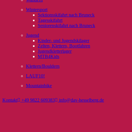
Wintersport
Sektionsskifahrt nach Bruneck
Tagesskifahrt
Seniorenskifahrt nach Bruneck
Jugend
Kinder- und Jugendskilager
Zelten, Klettern, Bootfahren
Jugendkletterlager
MTB4Kids
Klettern/Bouldern
LAUF10!
Mountainbike
Kontakt
+49 9822 609383
info@dav-hesselberg.de