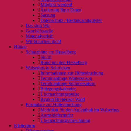
Mitglied werden!
Änderung Ihrer Daten
Satzung
Datenschutz / Bestandsmitglieder
Das sind Wir
Geschäftsstelle
Materialverleih
Wir brauchen dich!
Hütten
Schutzhütte am Hesselberg
Skilift
Rund um den Hesselberg
Walserhus in Schröcken
Informationen zur Hüttenbuchung
Terminanfrage Wintersaison
Terminanfrage Sommersaison
Belegungskalender
Übernachtungspreise
Region Bregenzer Wald
Formulare zur Hüttenbuchung
Merkblatt für den Aufenthalt im Walserhus
Anmeldeformular
Übernachtungsabrechnung
Kletterturm
Öffnungszeiten