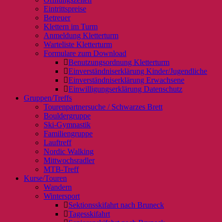
Eintrittspreise
Betreuer
Klettern im Turm
Anmeldung Kletterturm
Warteliste Kletterturm
Formulare zum Download
Benutzungsordnung Kletterturm
Einverständniserklärung Kinder/Jugendliche
Einverständniserklärung Erwachsene
Einwilligungserklärung Datenschutz
Gruppen/Treffs
Tourenpartnersuche / Schwarzes Brett
Bouldergruppe
Ski-Gymnastik
Familiengruppe
Lauftreff
Nordic Walking
Mittwochsradler
MTB-Treff
Kurse/Touren
Wandern
Wintersport
Sektionsskifahrt nach Bruneck
Tagesskifahrt