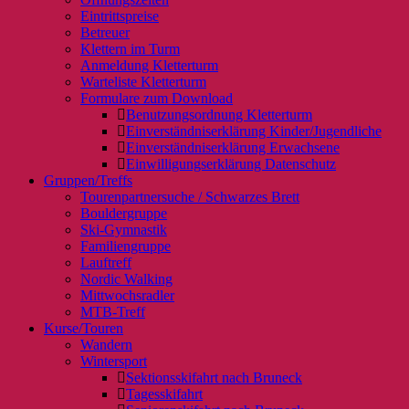
Eintrittspreise
Betreuer
Klettern im Turm
Anmeldung Kletterturm
Warteliste Kletterturm
Formulare zum Download
Benutzungsordnung Kletterturm
Einverständniserklärung Kinder/Jugendliche
Einverständniserklärung Erwachsene
Einwilligungserklärung Datenschutz
Gruppen/Treffs
Tourenpartnersuche / Schwarzes Brett
Bouldergruppe
Ski-Gymnastik
Familiengruppe
Lauftreff
Nordic Walking
Mittwochsradler
MTB-Treff
Kurse/Touren
Wandern
Wintersport
Sektionsskifahrt nach Bruneck
Tagesskifahrt