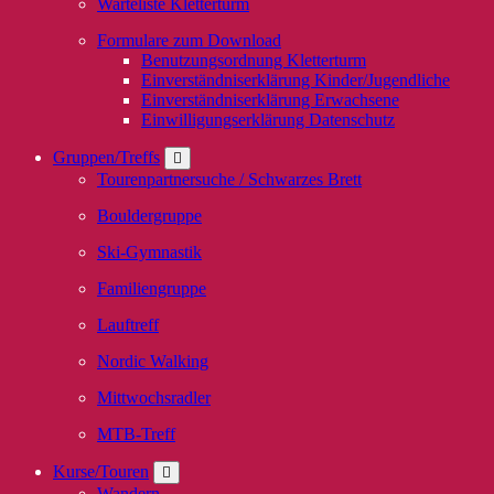
Warteliste Kletterturm
Formulare zum Download
Benutzungsordnung Kletterturm
Einverständniserklärung Kinder/Jugendliche
Einverständniserklärung Erwachsene
Einwilligungserklärung Datenschutz
Gruppen/Treffs
Tourenpartnersuche / Schwarzes Brett
Bouldergruppe
Ski-Gymnastik
Familiengruppe
Lauftreff
Nordic Walking
Mittwochsradler
MTB-Treff
Kurse/Touren
Wandern