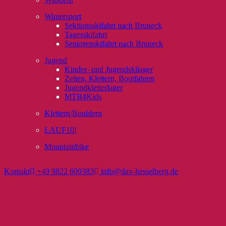
Wintersport
Sektionsskifahrt nach Bruneck
Tagesskifahrt
Seniorenskifahrt nach Bruneck
Jugend
Kinder- und Jugendskilager
Zelten, Klettern, Bootfahren
Jugendkletterlager
MTB4Kids
Klettern/Bouldern
LAUF10!
Mountainbike
Kontakt
+49 9822 609383
info@dav-hesselberg.de