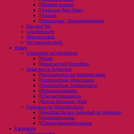
Mitglied werden!
Änderung Ihrer Daten
Satzung
Datenschutz / Bestandsmitglieder
Das sind Wir
Geschäftsstelle
Materialverleih
Wir brauchen dich!
Hütten
Schutzhütte am Hesselberg
Skilift
Rund um den Hesselberg
Walserhus in Schröcken
Informationen zur Hüttenbuchung
Terminanfrage Wintersaison
Terminanfrage Sommersaison
Belegungskalender
Übernachtungspreise
Region Bregenzer Wald
Formulare zur Hüttenbuchung
Merkblatt für den Aufenthalt im Walserhus
Anmeldeformular
Übernachtungsabrechnung
Kletterturm
Öffnungszeiten