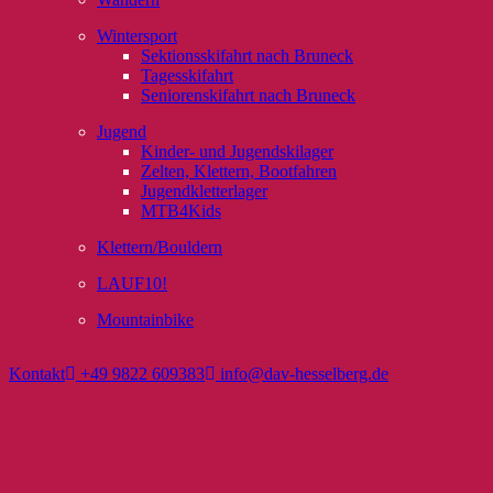
Wintersport
Sektionsskifahrt nach Bruneck
Tagesskifahrt
Seniorenskifahrt nach Bruneck
Jugend
Kinder- und Jugendskilager
Zelten, Klettern, Bootfahren
Jugendkletterlager
MTB4Kids
Klettern/Bouldern
LAUF10!
Mountainbike
Kontakt
+49 9822 609383
info@dav-hesselberg.de