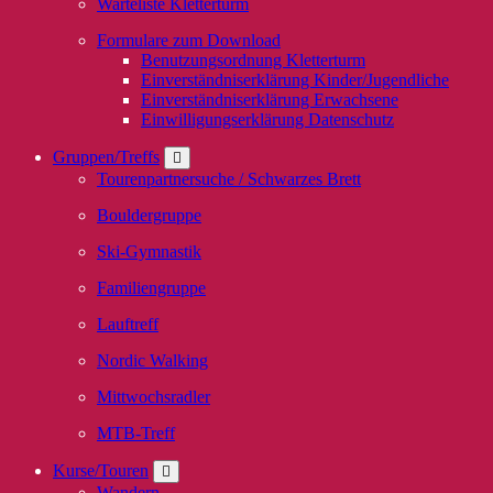
Warteliste Kletterturm
Formulare zum Download
Benutzungsordnung Kletterturm
Einverständniserklärung Kinder/Jugendliche
Einverständniserklärung Erwachsene
Einwilligungserklärung Datenschutz
Gruppen/Treffs
Tourenpartnersuche / Schwarzes Brett
Bouldergruppe
Ski-Gymnastik
Familiengruppe
Lauftreff
Nordic Walking
Mittwochsradler
MTB-Treff
Kurse/Touren
Wandern