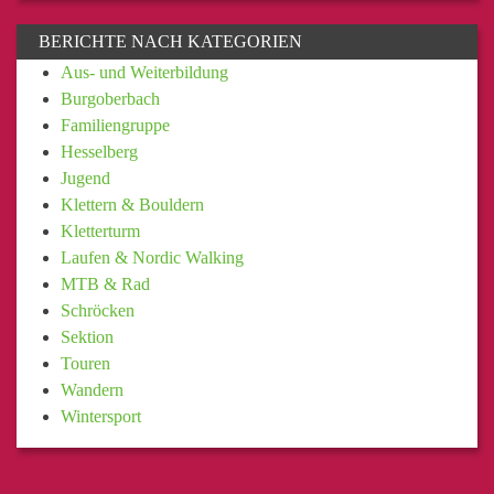
BERICHTE NACH KATEGORIEN
Aus- und Weiterbildung
Burgoberbach
Familiengruppe
Hesselberg
Jugend
Klettern & Bouldern
Kletterturm
Laufen & Nordic Walking
MTB & Rad
Schröcken
Sektion
Touren
Wandern
Wintersport