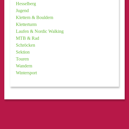
Hesselberg
Jugend
Klettern & Bouldern
Kletterturm
Laufen & Nordic Walking
MTB & Rad
Schröcken
Sektion
Touren
Wandern
Wintersport