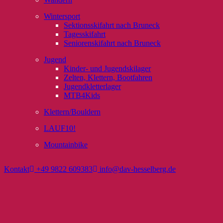
Wintersport
Sektionsskifahrt nach Bruneck
Tagesskifahrt
Seniorenskifahrt nach Bruneck
Jugend
Kinder- und Jugendskilager
Zelten, Klettern, Bootfahren
Jugendkletterlager
MTB4Kids
Klettern/Bouldern
LAUF10!
Mountainbike
Kontakt
+49 9822 609383
info@dav-hesselberg.de