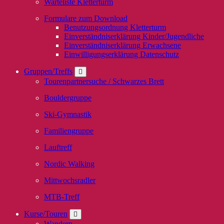
Warteliste Kletterturm
Formulare zum Download
Benutzungsordnung Kletterturm
Einverständniserklärung Kinder/Jugendliche
Einverständniserklärung Erwachsene
Einwilligungserklärung Datenschutz
Gruppen/Treffs
Tourenpartnersuche / Schwarzes Brett
Bouldergruppe
Ski-Gymnastik
Familiengruppe
Lauftreff
Nordic Walking
Mittwochsradler
MTB-Treff
Kurse/Touren
Wandern