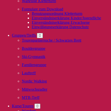
Warteliste Kletterturm
Formulare zum Download
Benutzungsordnung Kletterturm
Einverständniserklärung Kinder/Jugendliche
Einverständniserklärung Erwachsene
Einwilligungserklärung Datenschutz
Gruppen/Treffs
Tourenpartnersuche / Schwarzes Brett
Bouldergruppe
Ski-Gymnastik
Familiengruppe
Lauftreff
Nordic Walking
Mittwochsradler
MTB-Treff
Kurse/Touren
Wandern