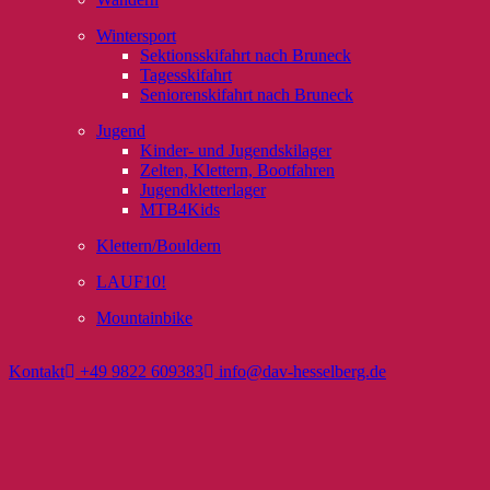
Wintersport
Sektionsskifahrt nach Bruneck
Tagesskifahrt
Seniorenskifahrt nach Bruneck
Jugend
Kinder- und Jugendskilager
Zelten, Klettern, Bootfahren
Jugendkletterlager
MTB4Kids
Klettern/Bouldern
LAUF10!
Mountainbike
Kontakt
+49 9822 609383
info@dav-hesselberg.de