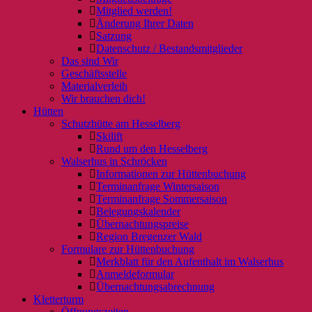
Mitglied werden!
Änderung Ihrer Daten
Satzung
Datenschutz / Bestandsmitglieder
Das sind Wir
Geschäftsstelle
Materialverleih
Wir brauchen dich!
Hütten
Schutzhütte am Hesselberg
Skilift
Rund um den Hesselberg
Walserhus in Schröcken
Informationen zur Hüttenbuchung
Terminanfrage Wintersaison
Terminanfrage Sommersaison
Belegungskalender
Übernachtungspreise
Region Bregenzer Wald
Formulare zur Hüttenbuchung
Merkblatt für den Aufenthalt im Walserhus
Anmeldeformular
Übernachtungsabrechnung
Kletterturm
Öffnungszeiten