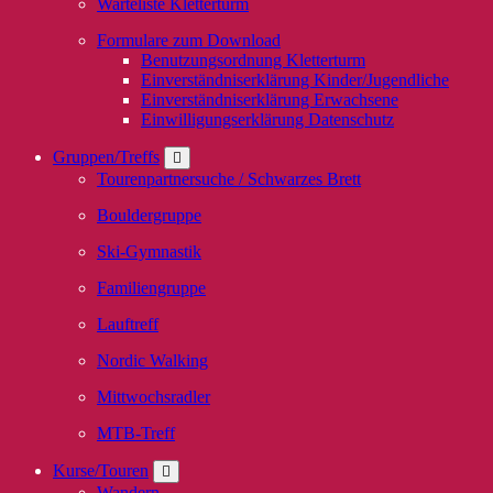
Warteliste Kletterturm
Formulare zum Download
Benutzungsordnung Kletterturm
Einverständniserklärung Kinder/Jugendliche
Einverständniserklärung Erwachsene
Einwilligungserklärung Datenschutz
Gruppen/Treffs
Tourenpartnersuche / Schwarzes Brett
Bouldergruppe
Ski-Gymnastik
Familiengruppe
Lauftreff
Nordic Walking
Mittwochsradler
MTB-Treff
Kurse/Touren
Wandern