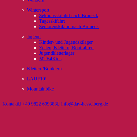
Wintersport
Sektionsskifahrt nach Bruneck
Tagesskifahrt
Seniorenskifahrt nach Bruneck
Jugend
Kinder- und Jugendskilager
Zelten, Klettern, Bootfahren
Jugendkletterlager
MTB4Kids
Klettern/Bouldern
LAUF10!
Mountainbike
Kontakt
+49 9822 609383
info@dav-hesselberg.de