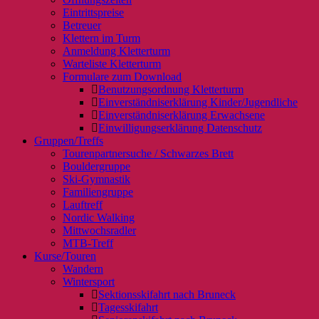
Eintrittspreise
Betreuer
Klettern im Turm
Anmeldung Kletterturm
Warteliste Kletterturm
Formulare zum Download
Benutzungsordnung Kletterturm
Einverständniserklärung Kinder/Jugendliche
Einverständniserklärung Erwachsene
Einwilligungserklärung Datenschutz
Gruppen/Treffs
Tourenpartnersuche / Schwarzes Brett
Bouldergruppe
Ski-Gymnastik
Familiengruppe
Lauftreff
Nordic Walking
Mittwochsradler
MTB-Treff
Kurse/Touren
Wandern
Wintersport
Sektionsskifahrt nach Bruneck
Tagesskifahrt