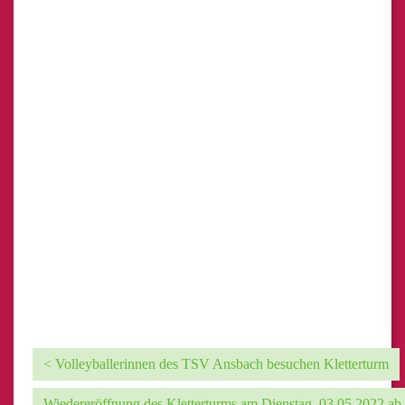
< Volleyballerinnen des TSV Ansbach besuchen Kletterturm
Wiedereröffnung des Kletterturms am Dienstag, 03.05.2022 ab