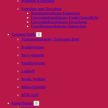
Warteliste Kletterturm
Formulare zum Download
Benutzungsordnung Kletterturm
Einverständniserklärung Kinder/Jugendliche
Einverständniserklärung Erwachsene
Einwilligungserklärung Datenschutz
Gruppen/Treffs
Tourenpartnersuche / Schwarzes Brett
Bouldergruppe
Ski-Gymnastik
Familiengruppe
Lauftreff
Nordic Walking
Mittwochsradler
MTB-Treff
Kurse/Touren
Wandern