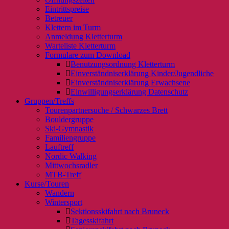
Eintrittspreise
Betreuer
Klettern im Turm
Anmeldung Kletterturm
Warteliste Kletterturm
Formulare zum Download
Benutzungsordnung Kletterturm
Einverständniserklärung Kinder/Jugendliche
Einverständniserklärung Erwachsene
Einwilligungserklärung Datenschutz
Gruppen/Treffs
Tourenpartnersuche / Schwarzes Brett
Bouldergruppe
Ski-Gymnastik
Familiengruppe
Lauftreff
Nordic Walking
Mittwochsradler
MTB-Treff
Kurse/Touren
Wandern
Wintersport
Sektionsskifahrt nach Bruneck
Tagesskifahrt