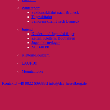
Wintersport
Sektionsskifahrt nach Bruneck
Tagesskifahrt
Seniorenskifahrt nach Bruneck
Jugend
Kinder- und Jugendskilager
Zelten, Klettern, Bootfahren
Jugendkletterlager
MTB4Kids
Klettern/Bouldern
LAUF10!
Mountainbike
Kontakt
+49 9822 609383
info@dav-hesselberg.de