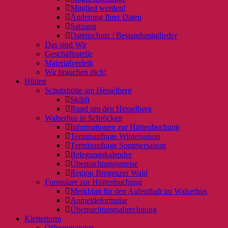
Mitglied werden!
Änderung Ihrer Daten
Satzung
Datenschutz / Bestandsmitglieder
Das sind Wir
Geschäftsstelle
Materialverleih
Wir brauchen dich!
Hütten
Schutzhütte am Hesselberg
Skilift
Rund um den Hesselberg
Walserhus in Schröcken
Informationen zur Hüttenbuchung
Terminanfrage Wintersaison
Terminanfrage Sommersaison
Belegungskalender
Übernachtungspreise
Region Bregenzer Wald
Formulare zur Hüttenbuchung
Merkblatt für den Aufenthalt im Walserhus
Anmeldeformular
Übernachtungsabrechnung
Kletterturm
Öffnungszeiten