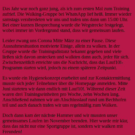
Das Jahr war noch ganz jung, als ich zum ersten Mal zum Training
aufrief. Die Walking-Gruppe bei WhatsApp lief heiß. Immer wieder
samstags verabredeten wir uns und trafen uns dann um 15:00 Uhr.
Bei einer kurzen Besprechung wurde die Wegstrecke festgelegt,
wobei immer im Vordergrund stand, dass wir gemeinsam laufen.
Leider zwang uns Corona Mitte März zu einer Pause. Diese
Ausnahmesituation motivierte Einige, allein zu walken. In der
Gruppe wurde die Trainingsdistanz bekannt gegeben und viele
ließen sich davon anstecken und walkten dann auch, jeder für sich.
Zwischenzeitlich erreichte uns die Nachricht, dass das Lauf10!-
Programm starten wird, jedoch zu einem späteren Zeitpunkt.
Es wurde ein Hygienekonzept erarbeitet und zur Kontaktermittlung
musste sich jeder Teilnehmer über die Homepage anmelden. Mitte
Juni starteten wir dann endlich mit Lauf10!. Während dieser Zeit
waren drei Trainingseinheiten pro Woche, zehn Wochen lang.
Anschließend nahmen wir am Abschlusslauf rund um Bechhofen
teil und auch danach trafen wir uns regelmäßig zum Walken.
Doch dann kam der nächste Hammer und wir mussten unser
gemeinsames Laufen im November beenden. Hier wurde mir klar,
dass das nicht nur eine Sportgruppe ist, sondern wir walken mit
Freunden!