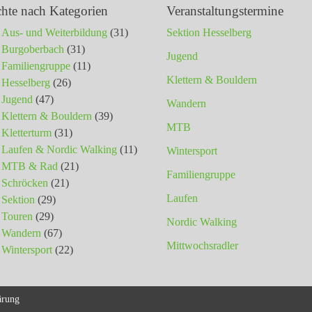
chte nach Kategorien
Veranstaltungstermine
Aus- und Weiterbildung
(31)
Sektion Hesselberg
Burgoberbach
(31)
Jugend
Familiengruppe
(11)
Klettern & Bouldern
Hesselberg
(26)
Jugend
(47)
Wandern
Klettern & Bouldern
(39)
MTB
Kletterturm
(31)
Laufen & Nordic Walking
(11)
Wintersport
MTB & Rad
(21)
Familiengruppe
Schröcken
(21)
Laufen
Sektion
(29)
Touren
(29)
Nordic Walking
Wandern
(67)
Mittwochsradler
Wintersport
(22)
ärung