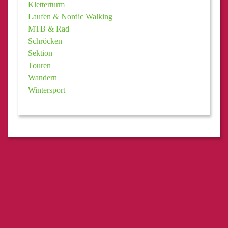
Kletterturm
Laufen & Nordic Walking
MTB & Rad
Schröcken
Sektion
Touren
Wandern
Wintersport