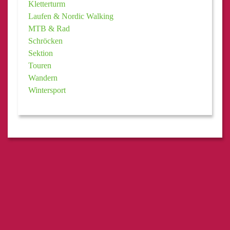
Kletterturm
Laufen & Nordic Walking
MTB & Rad
Schröcken
Sektion
Touren
Wandern
Wintersport