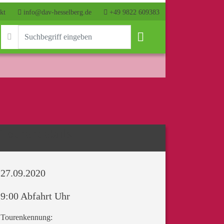
kt
info@dav-hesselberg.de
+49 9822 609383
Tourendetails
27.09.2020
9:00 Abfahrt Uhr
Tourenkennung: