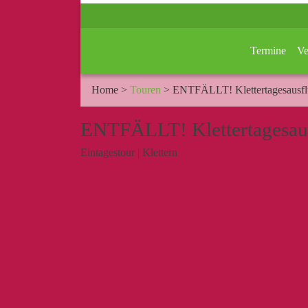
Termine
Ve
Home
>
Touren
>
ENTFÄLLT! Klettertagesausf
ENTFÄLLT! Klettertagesau
Eintagestour
|
Klettern