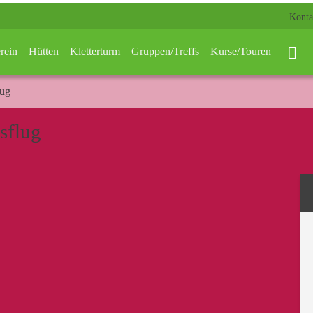
Konta
rein
Hütten
Kletterturm
Gruppen/Treffs
Kurse/Touren
lug
sflug