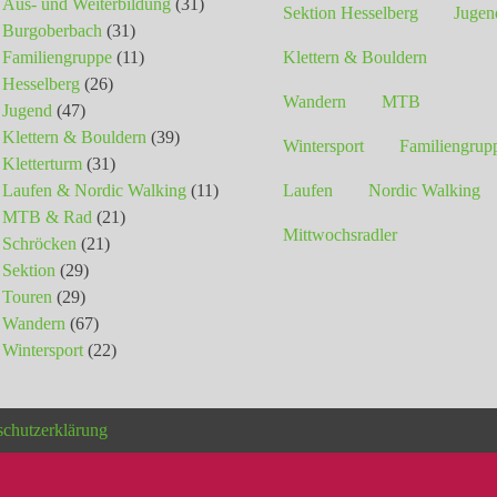
Aus- und Weiterbildung
(31)
Sektion Hesselberg
Jugen
Burgoberbach
(31)
Familiengruppe
(11)
Klettern & Bouldern
Hesselberg
(26)
Wandern
MTB
Jugend
(47)
Klettern & Bouldern
(39)
Wintersport
Familiengrup
Kletterturm
(31)
Laufen & Nordic Walking
(11)
Laufen
Nordic Walking
MTB & Rad
(21)
Mittwochsradler
Schröcken
(21)
Sektion
(29)
Touren
(29)
Wandern
(67)
Wintersport
(22)
schutzerklärung