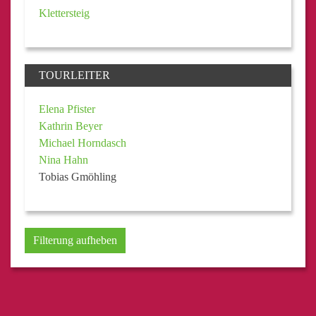
Klettersteig
TOURLEITER
Elena Pfister
Kathrin Beyer
Michael Horndasch
Nina Hahn
Tobias Gmöhling
Filterung aufheben