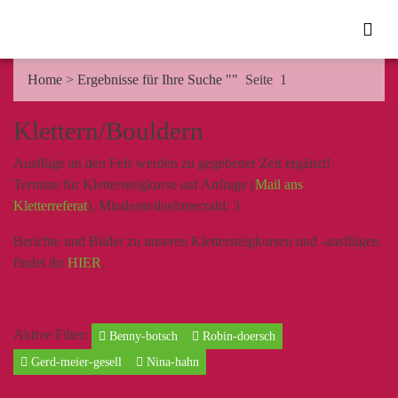
Home
>
Ergebnisse für Ihre Suche ""
Seite 1
Klettern/Bouldern
Ausflüge an den Fels werden zu gegebener Zeit ergänzt!
Termine für Klettersteigkurse auf Anfrage (
Mail ans
Kletterreferat
), Mindestteilnehmerzahl: 3
Berichte und Bilder zu unseren Klettersteigkursen und -ausflügen
findet ihr
HIER
.
Aktive Filter:
Benny-botsch
Robin-doersch
Gerd-meier-gesell
Nina-hahn