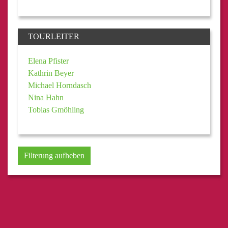
TOURLEITER
Elena Pfister
Kathrin Beyer
Michael Horndasch
Nina Hahn
Tobias Gmöhling
Filterung aufheben