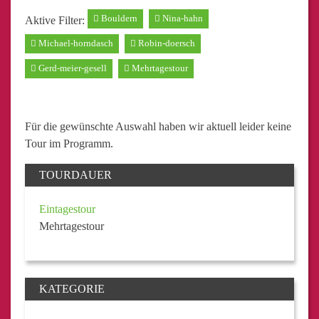
Bouldern
Nina-hahn
Aktive Filter:
Michael-horndasch
Robin-doersch
Gerd-meier-gesell
Mehrtagestour
Für die gewünschte Auswahl haben wir aktuell leider keine
Tour im Programm.
TOURDAUER
Eintagestour
Mehrtagestour
KATEGORIE