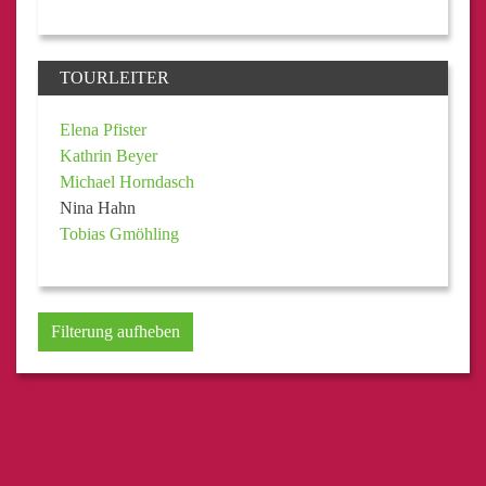
TOURLEITER
Elena Pfister
Kathrin Beyer
Michael Horndasch
Nina Hahn
Tobias Gmöhling
Filterung aufheben