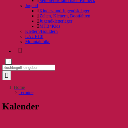
Seniorenskifahrt nach Bruneck
Jugend
Kinder- und Jugendskilager
Zelten, Klettern, Bootfahren
Jugendkletterlager
MTB4Kids
Klettern/Bouldern
LAUF10!
Mountainbike
Home
>
Termine
Kalender