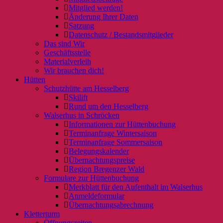
Mitglied werden!
Änderung Ihrer Daten
Satzung
Datenschutz / Bestandsmitglieder
Das sind Wir
Geschäftsstelle
Materialverleih
Wir brauchen dich!
Hütten
Schutzhütte am Hesselberg
Skilift
Rund um den Hesselberg
Walserhus in Schröcken
Informationen zur Hüttenbuchung
Terminanfrage Wintersaison
Terminanfrage Sommersaison
Belegungskalender
Übernachtungspreise
Region Bregenzer Wald
Formulare zur Hüttenbuchung
Merkblatt für den Aufenthalt im Walserhus
Anmeldeformular
Übernachtungsabrechnung
Kletterturm
Öffnungszeiten