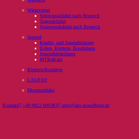
Wintersport
Sektionsskifahrt nach Bruneck
Tagesskifahrt
Seniorenskifahrt nach Bruneck
Jugend
Kinder- und Jugendskilager
Zelten, Klettern, Bootfahren
Jugendkletterlager
MTB4Kids
Klettern/Bouldern
LAUF10!
Mountainbike
Kontakt
+49 9822 609383
info@dav-hesselberg.de