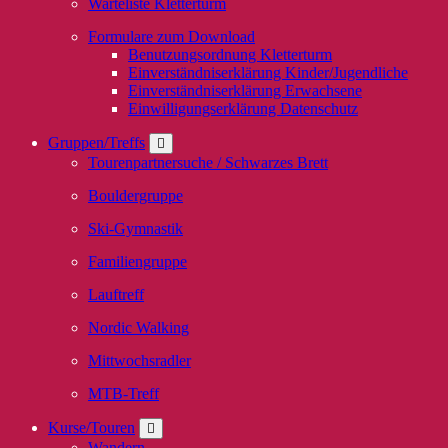
Warteliste Kletterturm
Formulare zum Download
Benutzungsordnung Kletterturm
Einverständniserklärung Kinder/Jugendliche
Einverständniserklärung Erwachsene
Einwilligungserklärung Datenschutz
Gruppen/Treffs
Tourenpartnersuche / Schwarzes Brett
Bouldergruppe
Ski-Gymnastik
Familiengruppe
Lauftreff
Nordic Walking
Mittwochsradler
MTB-Treff
Kurse/Touren
Wandern