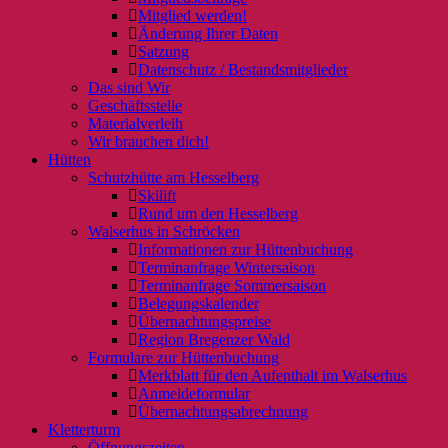
Mitglied werden!
Änderung Ihrer Daten
Satzung
Datenschutz / Bestandsmitglieder
Das sind Wir
Geschäftsstelle
Materialverleih
Wir brauchen dich!
Hütten
Schutzhütte am Hesselberg
Skilift
Rund um den Hesselberg
Walserhus in Schröcken
Informationen zur Hüttenbuchung
Terminanfrage Wintersaison
Terminanfrage Sommersaison
Belegungskalender
Übernachtungspreise
Region Bregenzer Wald
Formulare zur Hüttenbuchung
Merkblatt für den Aufenthalt im Walserhus
Anmeldeformular
Übernachtungsabrechnung
Kletterturm
Öffnungszeiten