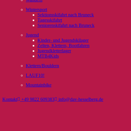
Wintersport
Sektionsskifahrt nach Bruneck
Tagesskifahrt
Seniorenskifahrt nach Bruneck
Jugend
Kinder- und Jugendskilager
Zelten, Klettern, Bootfahren
Jugendkletterlager
MTB4Kids
Klettern/Bouldern
LAUF10!
Mountainbike
Kontakt
+49 9822 609383
info@dav-hesselberg.de