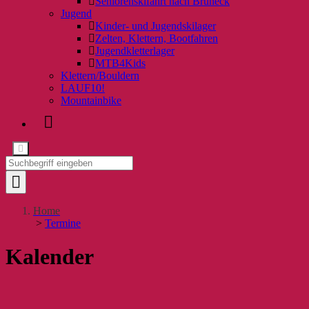
Seniorenskifahrt nach Bruneck
Jugend
Kinder- und Jugendskilager
Zelten, Klettern, Bootfahren
Jugendkletterlager
MTB4Kids
Klettern/Bouldern
LAUF10!
Mountainbike
Home
>
Termine
Kalender