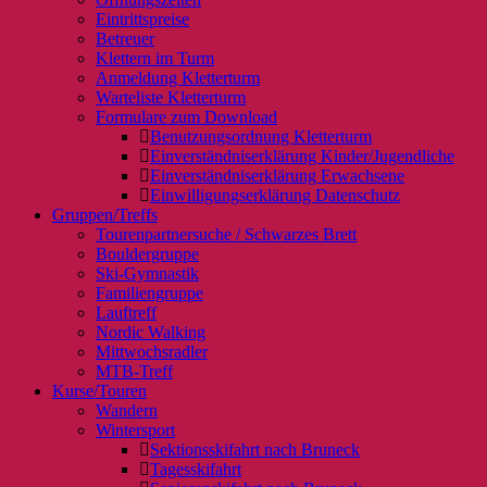
Eintrittspreise
Betreuer
Klettern im Turm
Anmeldung Kletterturm
Warteliste Kletterturm
Formulare zum Download
Benutzungsordnung Kletterturm
Einverständniserklärung Kinder/Jugendliche
Einverständniserklärung Erwachsene
Einwilligungserklärung Datenschutz
Gruppen/Treffs
Tourenpartnersuche / Schwarzes Brett
Bouldergruppe
Ski-Gymnastik
Familiengruppe
Lauftreff
Nordic Walking
Mittwochsradler
MTB-Treff
Kurse/Touren
Wandern
Wintersport
Sektionsskifahrt nach Bruneck
Tagesskifahrt